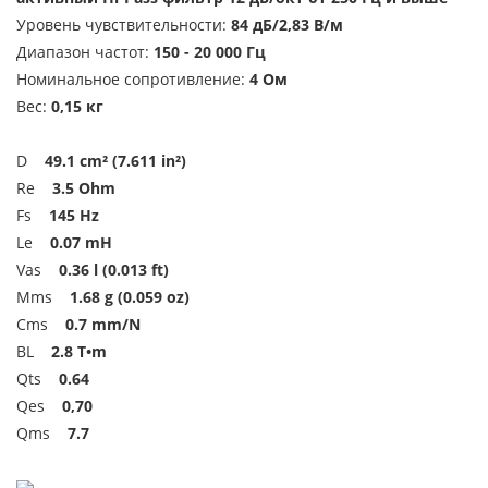
Уровень чувствительности:
84 дБ/2,83 В/м
Диапазон частот:
150 - 20 000 Гц
Номинальное сопротивление:
4 Ом
Вес:
0,15 кг
D
49.1 cm² (7.611 in²)
Re
3.5 Ohm
Fs
145 Hz
Le
0.07 mH
Vas
0.36 l (0.013 ft)
Mms
1.68 g (0.059 oz)
Cms
0.7 mm/N
BL
2.8 T•m
Qts
0.64
Qes
0,70
Qms
7.7