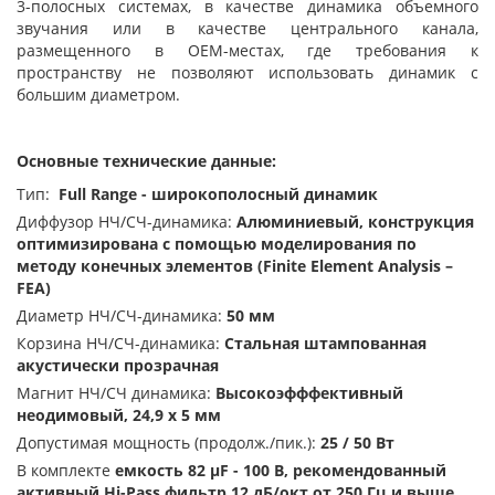
3-полосных системах, в качестве динамика объемного
звучания или в качестве центрального канала,
размещенного в OEM-местах, где требования к
пространству не позволяют использовать динамик с
большим диаметром.
Основные технические данные:
Тип:
Full Range - широкополосный динамик
Диффузор НЧ/СЧ-динамика:
Алюминиевый, конструкция
оптимизирована с помощью моделирования по
методу конечных элементов (Finite Element Analysis –
FEA)
Диаметр НЧ/СЧ-динамика:
50 мм
Корзина НЧ/СЧ-динамика:
Стальная штампованная
акустически прозрачная
Магнит НЧ/СЧ динамика:
Высокоэфффективный
неодимовый, 24,9 х 5 мм
Допустимая мощность (продолж./пик.):
25 / 50 Вт
В комплекте
емкость 82 μF - 100 В, рекомендованный
активный Hi-Pass фильтр 12 дБ/окт от 250 Гц и выше