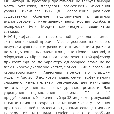
Миниатюрный кроссовер практически не требует выбора
места установки, предлагая возможность изменения
уровня ВЧ-сигнала 0/+2 дБ. Исполнение разъемов
существенно облегчает подключение к штатной
аудиопроводке, с минимальной вероятностью ошибок в
полярности (+/-). Модель комплектуется защитными
сетками.
НЧ/СЧ-диффузор из прессованной целлюлозы имеет
экспоненциальный профиль V-cone, достоинства которого
получили дальнейшее развитие с применением расчета
по методу конечных элементов (Finite Element Method) и
оборудования Klippel R&D Scan Vibrometer. Такой диффузор
приносит единое по характеру однородное звучание во
всем широком диапазоне частот, с отменными внеосевыми
характеристиками. Известный прежде по старшим
моделям Audison 3-волновой подвес служит эффективному
снижению нежелательных резонансов, для наилучшей
чистоты звучания на разных уровнях громкости. Для
упрощения подключения разъемы "-" и "-"
продублированы. Увеличенный до 32 мм диаметр звуковой
катушки помогает сохранять отменную чистоту звучания
при повышенной громкости. ВЧ-динамик оснащен мягким
куполом из материала Tetolon (шелк с особыми