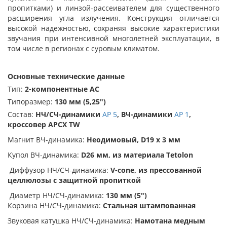
пропитками) и линзой-рассеивателем для существенного
расширения угла излучения. Конструкция отличается
высокой надежностью, сохраняя высокие характеристики
звучания при интенсивной многолетней эксплуатации, в
том числе в регионах с суровым климатом.
Основные технические данные
Тип:
2-компонентные АС
Типоразмер:
130 мм (5,25")
Состав:
НЧ/СЧ-динамики
AP 5
, ВЧ-динамики
AP 1
,
кроссовер APCX TW
Магнит ВЧ-динамика:
Неодимовый, D19 х 3 мм
Купол ВЧ-динамика:
D26 мм, из материала Tetolon
Диффузор НЧ/СЧ-динамика:
V-cone, из прессованной
целлюлозы с защитной пропиткой
Диаметр НЧ/СЧ-динамика:
130 мм (5")
Корзина НЧ/СЧ-динамика:
Стальная штампованная
Звуковая катушка НЧ/СЧ-динамика:
Намотана медным