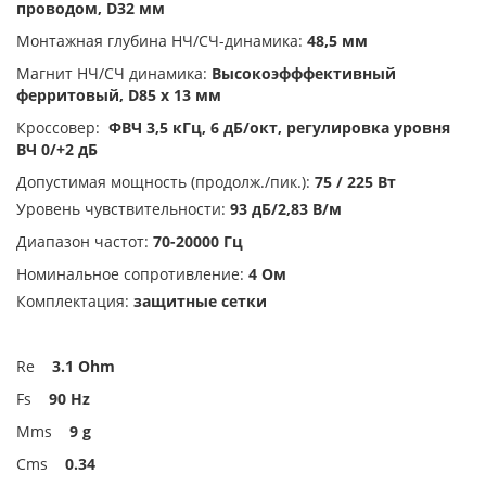
проводом, D32 мм
Монтажная глубина НЧ/СЧ-динамика:
48,5 мм
Магнит НЧ/СЧ динамика:
Высокоэфффективный
ферритовый, D85 х 13 мм
Кроссовер:
ФВЧ 3,5 кГц, 6 дБ/окт, регулировка уровня
ВЧ 0/+2 дБ
Допустимая мощность (продолж./пик.):
75 / 225 Вт
Уровень чувствительности:
93 дБ/2,83 В/м
Диапазон частот:
70-20000 Гц
Номинальное сопротивление:
4 Ом
Комплектация:
защитные сетки
Re
3.1 Ohm
Fs
90 Hz
Mms
9 g
Cms
0.34