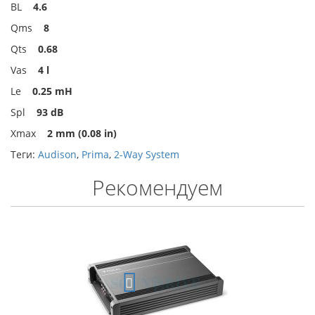
BL
4.6
Qms
8
Qts
0.68
Vas
4 l
Le
0.25 mH
Spl
93 dB
Xmax
2 mm (0.08 in)
Теги:
Audison
,
Prima
,
2-Way System
Рекомендуем