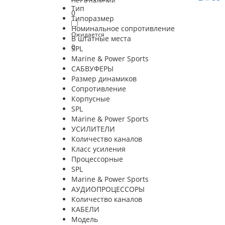
Нет в наличии
Тип
0
Типоразмер
Номинальное сопротивление
Ожидается
В штатные места
0
SPL
Marine & Power Sports
САБВУФЕРЫ
Размер динамиков
Сопротивление
Корпусные
SPL
Marine & Power Sports
УСИЛИТЕЛИ
Количество каналов
Класс усиления
Процессорные
SPL
Marine & Power Sports
АУДИОПРОЦЕССОРЫ
Количество каналов
КАБЕЛИ
Модель