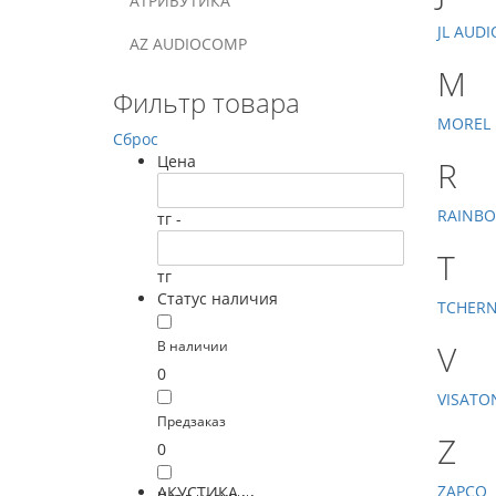
АТРИБУТИКА
JL AUDI
AZ AUDIOCOMP
M
Фильтр товара
MOREL
Сброс
Цена
R
RAINB
тг -
T
тг
Статус наличия
TCHER
В наличии
V
0
VISATO
Предзаказ
Z
0
ZAPCO
АКУСТИКА