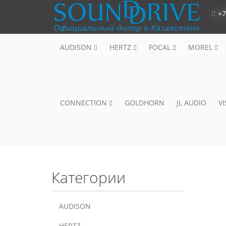
+7
AUDISON
HERTZ
FOCAL
MOREL
CONNECTION
GOLDHORN
JL AUDIO
V
Категории
AUDISON
HERTZ