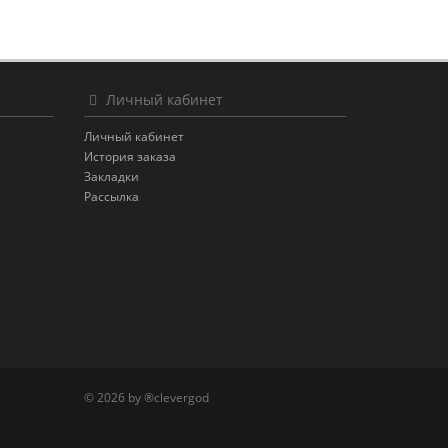
Личный кабинет
Личный кабинет
История заказа
Закладки
Рассылка
© 2026 by ®clevergod