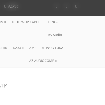
АДРЕС
ON
TCHERNOV CABLE
TENG-S
RS Audio
STIK
DAXX
AMP
АТРИБУТИКА
AZ AUDIOCOMP
ли