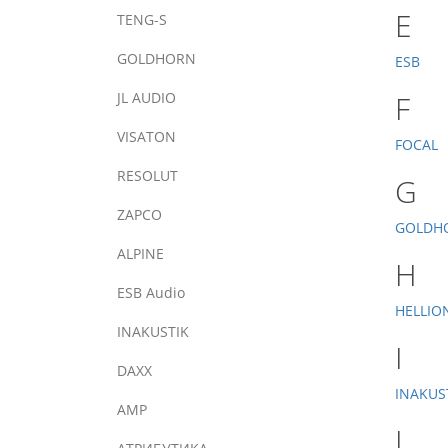
E
TENG-S
GOLDHORN
ESB
JL AUDIO
F
VISATON
FOCAL
RESOLUT
G
ZAPCO
GOLDH
ALPINE
H
ESB Audio
HELLIO
INAKUSTIK
I
DAXX
INAKUS
AMP
J