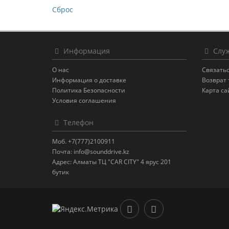
Сброс
Информация
Служ
О нас
Связатьс
Информация о доставке
Возврат 
Политика Безопасности
Карта са
Условия соглашения
Телефон
Моб. +7(777)2100911
Почта: info@sounddrive.kz
Адрес: Алматы ТЦ "CAR CITY" 4 ярус 201
бутик