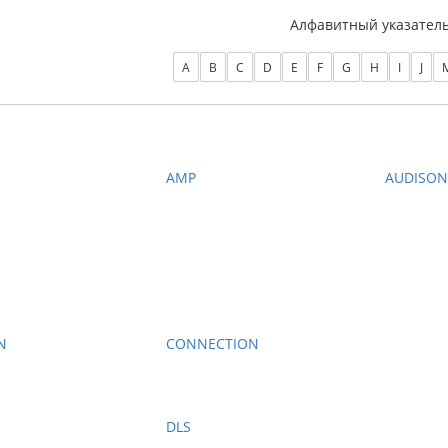
Алфавитный указател
A
B
C
D
E
F
G
H
I
J
AMP
AUDISO
N
CONNECTION
DLS