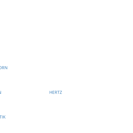
ORN
N
HERTZ
TIK