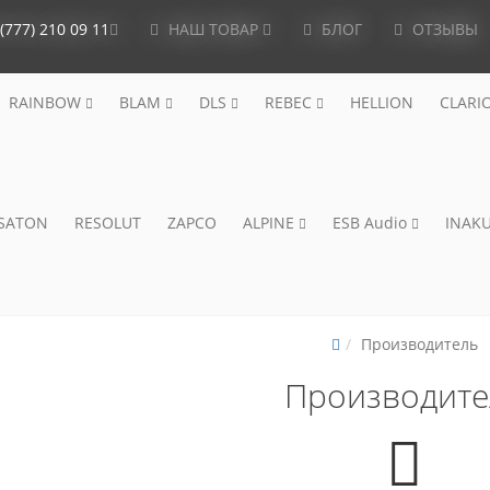
(777) 210 09 11
НАШ ТОВАР
БЛОГ
ОТЗЫВЫ
RAINBOW
BLAM
DLS
REBEC
HELLION
CLARI
ISATON
RESOLUT
ZAPCO
ALPINE
ESB Audio
INAKU
Производитель
Производите