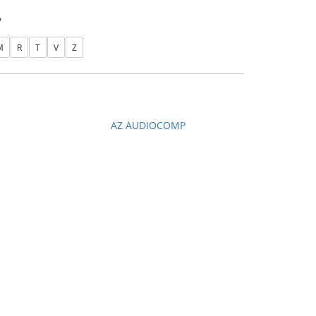
ь
M
R
T
V
Z
N
AZ AUDIOCOMP