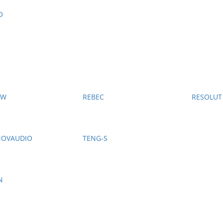
O
OW
REBEC
RESOLUT
NOVAUDIO
TENG-S
N