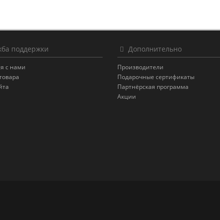
ба поддержки
Дополнительно
я с нами
Производители
товара
Подарочные сертификаты
йта
Партнёрская программа
Акции