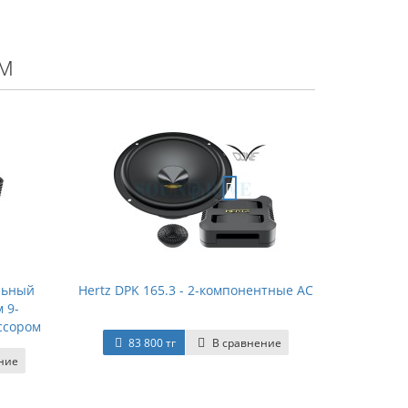
м
альный
Hertz DPK 165.3 - 2-компонентные АС
 9-
ссором
83 800 тг
В сравнение
ние