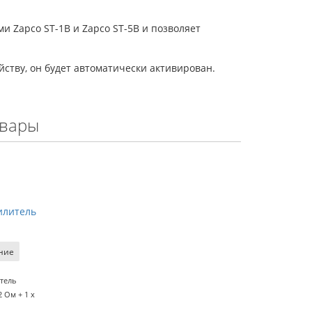
 Zapco ST-1B и Zapco ST-5B и позволяет
йству, он будет автоматически активирован.
овары
силитель
ние
итель
2 Ом + 1 x