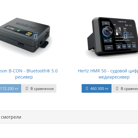
son B-CON - Bluetooth® 5.0
Hertz HMR 50 - судовой ци
ресивер
медиаресивер
172 200 тг
В сравнение
460 300 тг
В сравне
смотрели