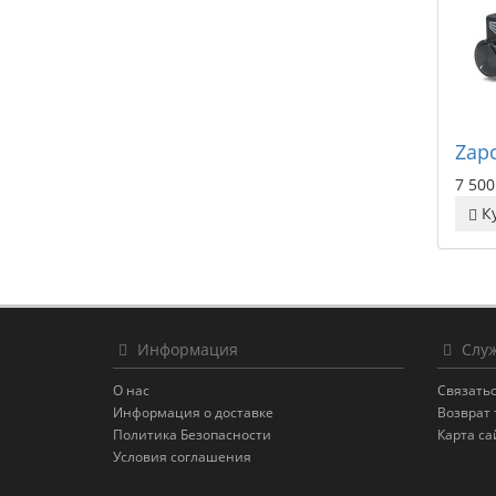
Zap
7 500
К
Информация
Служ
О нас
Связатьс
Информация о доставке
Возврат 
Политика Безопасности
Карта са
Условия соглашения