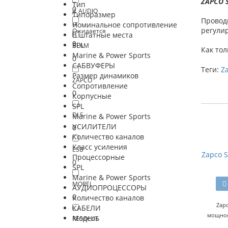
ZAPCO 
Тип
0
JL AUDIO
Типоразмер
Проводн
0
Номинальное сопротивление
регули
Ожидается
В штатные места
0
SPL
BLAM
Как тол
Marine & Power Sports
0
САБВУФЕРЫ
Теги:
Z
Размер динамиков
ZAPCO
Сопротивление
0
Корпусные
SPL
DLS
Marine & Power Sports
УСИЛИТЕЛИ
0
Количество каналов
Класс усиления
ESB
Zapco S
Процессорные
0
SPL
Marine & Power Sports
MOREL
АУДИОПРОЦЕССОРЫ
0
Количество каналов
Zap
КАБЕЛИ
мощност
Модель
RESOLUT