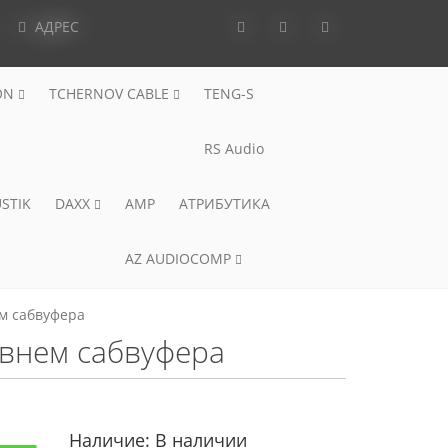
АДРЕС
ON
TCHERNOV CABLE
TENG-S
RS Audio
STIK
DAXX
AMP
АТРИБУТИКА
AZ AUDIOCOMP
ем сабвуфера
овнем сабвуфера
Наличие:
В наличии