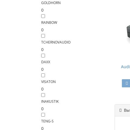
GOLDHORN
0
RAINBOW
0
TCHERNOVAUDIO
0
DAXX
Audi
0
VISATON
0
INAKUSTIK
0
Вы 
TENG-S
0