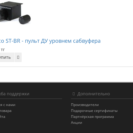
co ST-BR - пульт ДУ уровнем сабвуфера
 тг
упить
ба поддержки
Дополнительно
я с нами
Производители
товара
Подарочные сертификаты
йта
Партнёрская программа
Акции