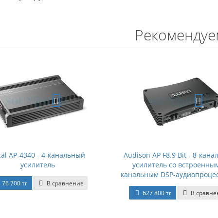
Рекомендуе
cal AP-4340 - 4-канальный
Audison AP F8.9 Bit - 8-кан
усилитель
усилитель со встроенным
канальным DSP-аудиопроце
76 700 тг
В сравнение
627 800 тг
В сравне