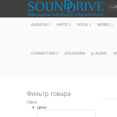
+7
AUDISON
HERTZ
FOCAL
MOREL
CONNECTION
GOLDHORN
JL AUDIO
V
Фильтр товара
Сброс
Цена