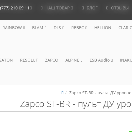
(777) 210 09 11
НАШ ТОВАР
БЛОГ
ОТЗЫВЫ
RAINBOW
BLAM
DLS
REBEC
HELLION
CLARI
ISATON
RESOLUT
ZAPCO
ALPINE
ESB Audio
INAKU
Zapco ST-BR - пульт ДУ уровн
Zapco ST-BR - пульт ДУ ур