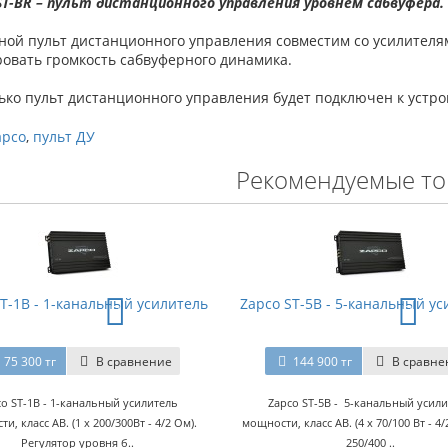
ST-BR – пульт дистанционного управления уровнем сабвуфера.
ой пульт дистанционного управления совместим со усилителями
ровать громкость сабвуферного динамика.
ько пульт дистанционного управления будет подключен к устро
apco
,
пульт ДУ
Рекомендуемые т
T-1B - 1-канальный усилитель
Zapco ST-5B - 5-канальный у
75 300 тг
В сравнение
144 900 тг
В сравне
co ST-1B - 1-канальный усилитель
Zapco ST-5B - 5-канальный усил
и, класс AB. (1 x 200/300Вт - 4/2 Ом).
мощности, класс AB. (4 x 70/100 Вт - 4/
Регулятор уровня б..
250/400 ..