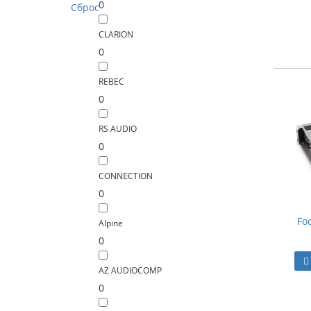
0
Сброс
CLARION
0
REBEC
0
RS AUDIO
0
CONNECTION
0
Fo
Alpine
0
AZ AUDIOCOMP
0