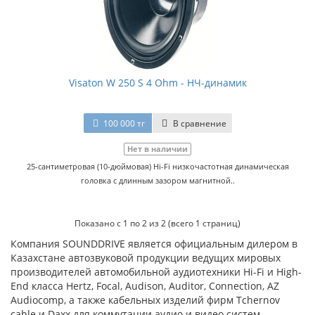
Visaton W 250 S 4 Ohm - НЧ-динамик
100 000 тг
В сравнение
Нет в наличии
25-сантиметровая (10-дюймовая) Hi-Fi низкочастотная динамическая
головка с длинным зазором магнитной..
Показано с 1 по 2 из 2 (всего 1 страниц)
Компания SOUNDDRIVE является официальным дилером в
Казахстане автозвуковой продукции ведущих мировых
производителей автомобильной аудиотехники Hi-Fi и High-
End класса Hertz, Focal, Audison, Auditor, Connection, AZ
Audiocomp, а также кабельных изделий фирм Tchernov
cable и Daxx для коммутации аудио и видео систем