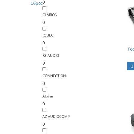
0
Сброс
CLARION
0
REBEC
0
Fo
RS AUDIO
0
CONNECTION
0
Alpine
0
AZ AUDIOCOMP
0