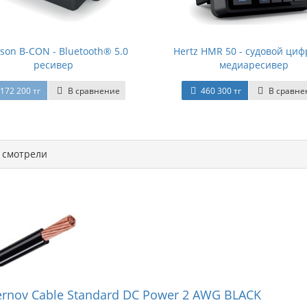
son B-CON - Bluetooth® 5.0
Hertz HMR 50 - судовой ци
ресивер
медиаресивер
172 200 тг
В сравнение
460 300 тг
В сравне
смотрели
ernov Cable Standard DC Power 2 AWG BLACK