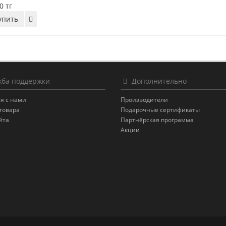
0 тг
упить
ба поддержки
Дополнительно
я с нами
Производители
товара
Подарочные сертификаты
йта
Партнёрская программа
Акции