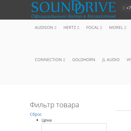
+7
AUDISON
HERTZ
FOCAL
MOREL
CONNECTION
GOLDHORN
JL AUDIO
V
Фильтр товара
Сброс
Цена