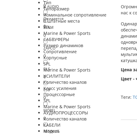
Тип
0
Огромны
JL AUDIO
Типоразмер
нас к 
0
Номинальное сопротивление
Ожидается
В штатные места
Одина
0
SPL
BLAM
обеспе
Marine & Power Sports
0
динами
САБВУФЕРЫ
одновр
Размер динамиков
перепа
ZAPCO
Сопротивление
мульти
0
Корпусные
катушка
SPL
DLS
Цена за
Marine & Power Sports
УСИЛИТЕЛИ
0
Цвет -
Количество каналов
Класс усиления
ESB
Процессорные
Теги:
T
0
SPL
Marine & Power Sports
MOREL
АУДИОПРОЦЕССОРЫ
0
Количество каналов
КАБЕЛИ
Модель
RESOLUT