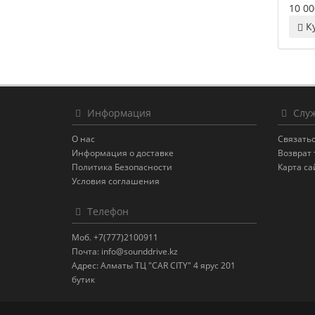
10 00
К
Информация
Служ
О нас
Связатьс
Информация о доставке
Возврат 
Политика Безопасности
Карта са
Условия соглашения
Телефон
Моб. +7(777)2100911
Почта: info@sounddrive.kz
Адрес: Алматы ТЦ "CAR CITY" 4 ярус 201
бутик