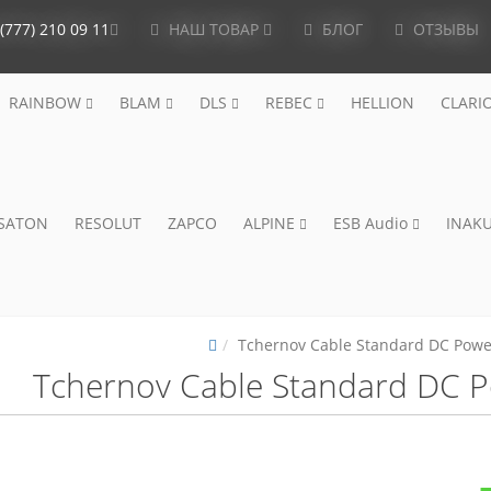
(777) 210 09 11
НАШ ТОВАР
БЛОГ
ОТЗЫВЫ
RAINBOW
BLAM
DLS
REBEC
HELLION
CLARI
ISATON
RESOLUT
ZAPCO
ALPINE
ESB Audio
INAKU
Tchernov Cable Standard DC Pow
Tchernov Cable Standard DC 