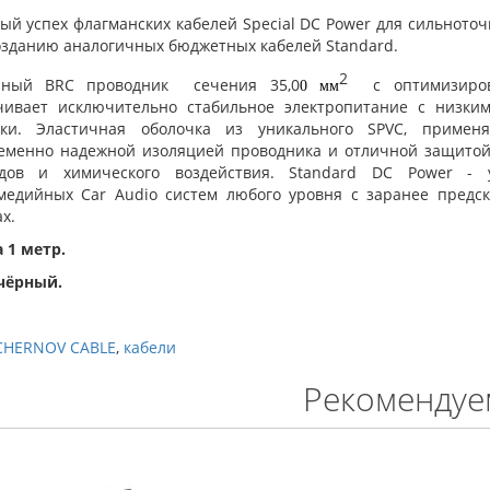
й успех флагманских кабелей Special DC Power для сильноточн
созданию аналогичных бюджетных кабелей Standard.
2
рный BRC проводник сечения 35,0
с оптимизирова
0 мм
чивает исключительно стабильное электропитание с низк
ки. Эластичная оболочка из уникального SPVC, примен
еменно надежной изоляцией проводника и отличной защитой
дов и химического воздействия. Standard DC Power - 
медийных Car Audio систем любого уровня с заранее предс
х.
 1 метр.
 чёрный.
CHERNOV CABLE
,
кабели
Рекомендуе