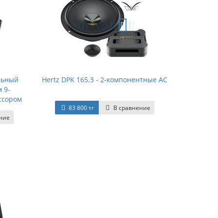
альный
Hertz DPK 165.3 - 2-компонентные АС
 9-
ссором
83 800 тг
В сравнение
ние