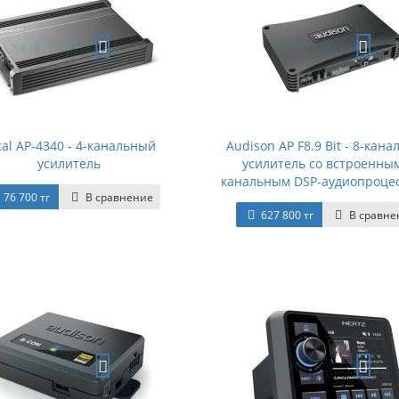
cal AP-4340 - 4-канальный
Audison AP F8.9 Bit - 8-кан
усилитель
усилитель со встроенным
канальным DSP-аудиопроце
76 700 тг
В сравнение
627 800 тг
В сравне