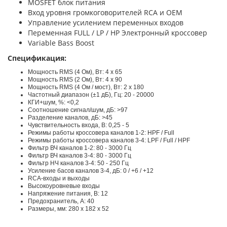
MOSFET блок питания
Вход уровня громкоговорителей RCA и OEM
Управление усилением переменных входов
Переменная FULL / LP / HP Электронный кроссовер
Variable Bass Boost
Спецификация:
Мощность RMS (4 Ом), Вт: 4 x 65
Мощность RMS (2 Ом), Вт: 4 x 90
Мощность RMS (4 Ом / мост), Вт: 2 x 180
Частотный диапазон (±1 дБ), Гц: 20 - 20000
КГИ+шум, %: <0,2
Соотношение сигнал/шум, дБ: >97
Разделение каналов, дБ: >45
Чувствительность входа, В: 0,25 - 5
Режимы работы кроссовера каналов 1-2: HPF / Full
Режимы работы кроссовера каналов 3-4: LPF / Full / HPF
Фильтр ВЧ каналов 1-2: 80 - 3000 Гц
Фильтр ВЧ каналов 3-4: 80 - 3000 Гц
Фильтр НЧ каналов 3-4: 50 - 250 Гц
Усиление басов каналов 3-4, дБ: 0 / +6 / +12
RCA-входы и выходы
Высокоуровневые входы
Напряжение питания, В: 12
Предохранитель, А: 40
Размеры, мм: 280 x 182 x 52