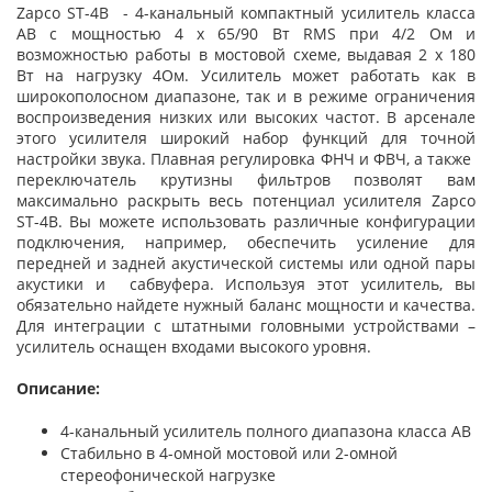
Zapco ST-4B - 4-канальный компактный усилитель класса
АВ с мощностью 4 х 65/90 Вт RMS при 4/2 Ом и
возможностью работы в мостовой схеме, выдавая 2 х 180
Вт на нагрузку 4Ом. Усилитель может работать как в
широкополосном диапазоне, так и в режиме ограничения
воспроизведения низких или высоких частот. В арсенале
этого усилителя широкий набор функций для точной
настройки звука. Плавная регулировка ФНЧ и ФВЧ, а также
переключатель крутизны фильтров позволят вам
максимально раскрыть весь потенциал усилителя Zapco
ST-4B. Вы можете использовать различные конфигурации
подключения, например, обеспечить усиление для
передней и задней акустической системы или одной пары
акустики и сабвуфера. Используя этот усилитель, вы
обязательно найдете нужный баланс мощности и качества.
Для интеграции с штатными головными устройствами –
усилитель оснащен входами высокого уровня.
Описание:
4-канальный усилитель полного диапазона класса AB
Стабильно в 4-омной мостовой или 2-омной
стереофонической нагрузке