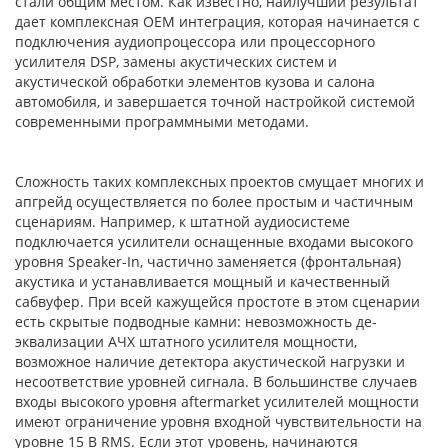
стали общим местом. Как известно, наилучший результат
дает комплексная ОЕМ интеграция, которая начинается с
подключения аудиопроцессора или процессорного
усилителя DSP, замены акустических систем и
акустической обработки элементов кузова и салона
автомобиля, и завершается точной настройкой системой
современными программными методами.
Сложность таких комплексных проектов смущает многих и
апгрейд осуществляется по более простым и частичным
сценариям. Например, к штатной аудиосистеме
подключается усилители оснащенные входами высокого
уровня Speaker-In, частично заменяется (фронтальная)
акустика и устанавливается мощный и качественный
сабвуфер. При всей кажущейся простоте в этом сценарии
есть скрытые подводные камни: невозможность де-
эквализации АЧХ штатного усилителя мощности,
возможное наличие детектора акустической нагрузки и
несоответствие уровней сигнала. В большинстве случаев
входы высокого уровня aftermarket усилителей мощности
имеют ограничение уровня входной чувствительности на
уровне 15 В RMS. Если этот уровень, начинаются