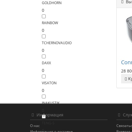
Вы 
GOLDHORN
0
RAINBOW
0
TCHERNOVAUDIO
0
Con
DAXX
0
28 80
К
VISATON
0
INAKUSTIK
0
Информация
Служ
TENG-S
О нас
Связатьс
0
Информация о доставке
Возврат 