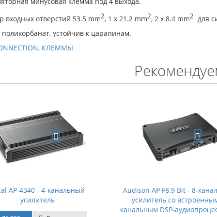
ляторная минусовая клемма под 4 выхода.
2
2
2
р входных отверстий 53.5 mm
, 1 x 21.2 mm
, 2 x 8.4 mm
для с
 поликорбанат, устойчив к царапинам.
ONNECTION
,
КЛЕММЫ
Рекомендуе
cal AP-4340 - 4-канальный
Audison AP F8.9 Bit - 8-кан
усилитель
усилитель со встроенным
канальным DSP-аудиопроце