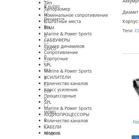
Аккуму
Тип
0
JL AUDIO
Типоразмер
Диамет
0
Номинальное сопротивление
Ожидается
Корпус:
В штатные места
0
SPL
BLAM
Теги:
C
Marine & Power Sports
0
САБВУФЕРЫ
Размер динамиков
ZAPCO
Сопротивление
0
Корпусные
SPL
DLS
Marine & Power Sports
УСИЛИТЕЛИ
0
Количество каналов
Класс усиления
ESB
Процессорные
0
SPL
Marine & Power Sports
MOREL
АУДИОПРОЦЕССОРЫ
0
Количество каналов
Fo
КАБЕЛИ
Модель
RESOLUT