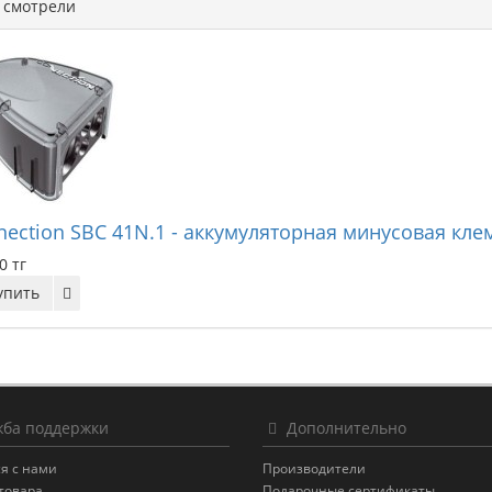
смотрели
nection SBC 41N.1 - аккумуляторная минусовая кле
0 тг
упить
ба поддержки
Дополнительно
я с нами
Производители
товара
Подарочные сертификаты