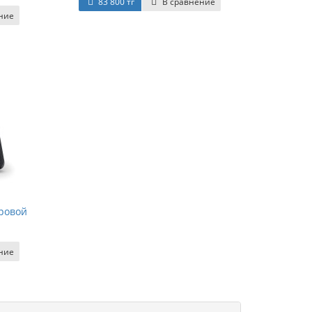
83 800 тг
В сравнение
ние
фровой
ние