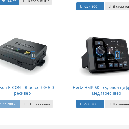
76 700 тг
В сравнение
627 800 тг
В сравне
son B-CON - Bluetooth® 5.0
Hertz HMR 50 - судовой ци
ресивер
медиаресивер
172 200 тг
В сравнение
460 300 тг
В сравне