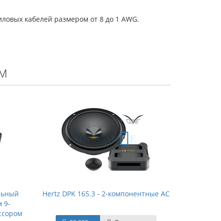
иловых кабелей размером от 8 до 1 AWG.
м
альный
Hertz DPK 165.3 - 2-компонентные АС
 9-
ссором