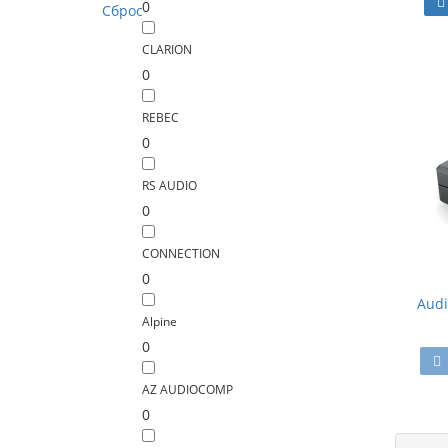
0
Сброс
CLARION
0
REBEC
0
RS AUDIO
0
CONNECTION
0
Audi
Alpine
0
AZ AUDIOCOMP
0