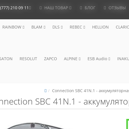
(777) 210 09 11
НАШ ТОВАР
БЛОГ
ОТЗЫВЫ
RAINBOW
BLAM
DLS
REBEC
HELLION
CLARI
ISATON
RESOLUT
ZAPCO
ALPINE
ESB Audio
INAKU
Connection SBC 41N.1 - аккумуляторн
nnection SBC 41N.1 - аккумулят