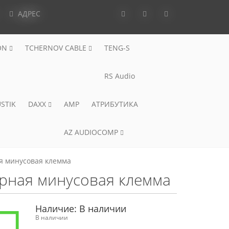
АДРЕС
ON
TCHERNOV CABLE
TENG-S
RS Audio
STIK
DAXX
AMP
АТРИБУТИКА
AZ AUDIOCOMP
ая минусовая клемма
орная минусовая клемма
Наличие:
В наличии
В наличии