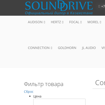
+7
AUDISON
HERTZ
FOCAL
MOREL
CONNECTION
GOLDHORN
JL AUDIO
V
Co
Фильтр товара
Сброс
Цена