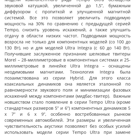
звуковой катушкой, увеличенной до 1,5”, бумажным
диффузором с пропиткой и улучшенной магнитной
системой. Все это позволяет увеличить подводимую
мощность на 30% по сравнению с предыдущей серией
Tempo, снизить уровень искажений, а также улучшить
отдачу в области низких частот. Подводимая мощность
возросла не только для компонентных моделей (со 100 до
130 Вт), но и для моделей Ultra Integra (с 60 до 140 Вт).
Получившие заслуженное признание шелковые твитеры
Morel – 28-миллиметровые в компонентных системах и 25-
миллиметровые в линейке Ultra Integra – оснащены
неодимовыми магнитами. Технология Integra была
позаимствована из серии Hybrid. Для этого класса
коаксиальных динамиков она является эталонной по
равномерности звукового поля и минимизации фазовых
искажений между компонентами (мидбас-твитер). Важным
новшеством стало появление в серии Tempo Ultra (кроме
стандартных размеров 5” и 6”) компонентных динамиков 5
х 7” и 6 х 9”, особенно востребованных рынком
современных автомобилей. Эти размеры и увеличенная
чувствительность акустики позволяют без особых усилий
использовать модели серии Tempo Ultra при замене