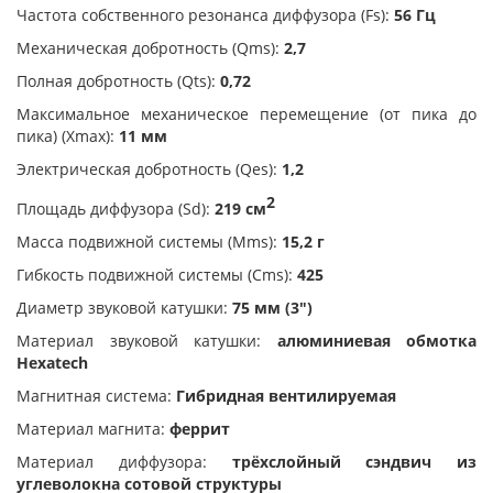
Частота собственного резонанса диффузора (Fs):
56 Гц
Механическая добротность (Qms):
2,7
Полная добротность (Qts):
0,72
Максимальное механическое перемещение (от пика до
пика) (Xmax):
11 мм
Электрическая добротность (Qes):
1,2
2
Площадь диффузора (Sd):
219 см
Масса подвижной системы (Mms):
15,2 г
Гибкость подвижной системы (Сms):
425
Диаметр звуковой катушки:
75 мм (3")
Материал звуковой катушки:
алюминиевая обмотка
Hexatech
Магнитная система:
Гибридная вентилируемая
Материал магнита:
феррит
Материал диффузора:
трёхслойный сэндвич из
углеволокна сотовой структуры