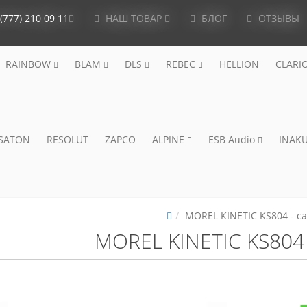
(777) 210 09 11
НАШ ТОВАР
БЛОГ
ОТЗЫВЫ
RAINBOW
BLAM
DLS
REBEC
HELLION
CLARI
ISATON
RESOLUT
ZAPCO
ALPINE
ESB Audio
INAKU
MOREL KINETIC KS804 - с
MOREL KINETIC KS804 