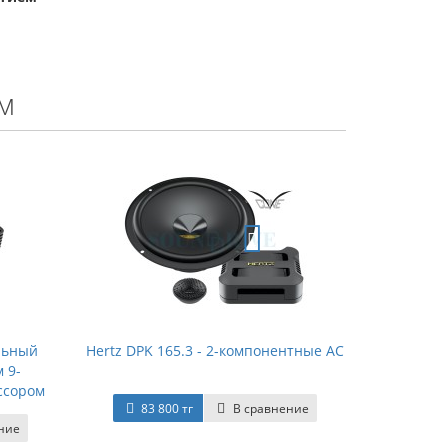
м
альный
Hertz DPK 165.3 - 2-компонентные АС
 9-
ссором
83 800 тг
В сравнение
ние