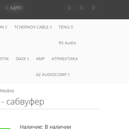
АДРЕС
ON
TCHERNOV CABLE
TENG-S
RS Audio
STIK
DAXX
AMP
АТРИБУТИКА
AZ AUDIOCOMP
абвуфер
- сабвуфер
Наличие:
В наличии