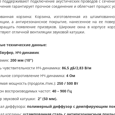
е поддерживают подключение акустических проводов с сечени
чения гарантирует прочное соединение и облегчает процесс ус
ванная корзина: Корзина, изготовленная из штампованно
укции, а антирезонансное покрытие, нанесенное на ее пове
вращать появление призвуков. Широкие окна в корпусе кор
ствуют отличной вентиляции звуковой катушки.
ые технические данные:
бвуфер, НЧ-динамик
амик:
200 мм (10")
ь чувствительности НЧ-динамика:
86,5 дБ/2,83 В/м
льное сопротивление НЧ-динамика:
4 Ом
мая мощность (продолж./пик.):
250 / 500 Вт
он воспроизводимых частот:
40 – 900 Гц
р звуковой катушки:
2” (50 мм).
ал диффузора:
полимерный диффузор с демпфирующим по
ал корзины:
штампованная сталь с антирезонансным покр