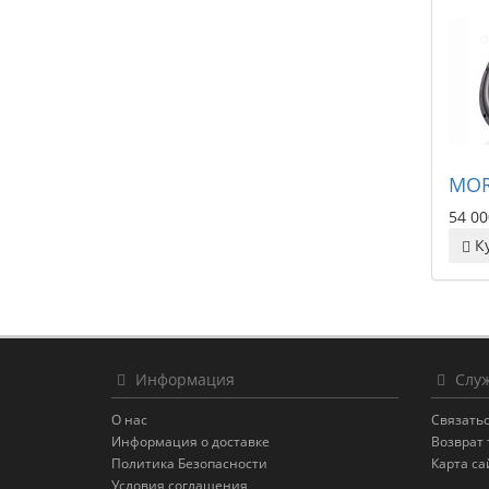
MOR
54 00
К
Информация
Служ
О нас
Связатьс
Информация о доставке
Возврат 
Политика Безопасности
Карта са
Условия соглашения