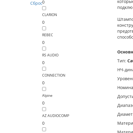
которы
0
Сброс
подклю
CLARION
Штампо
0
констр
предот
REBEC
способ
0
Основн
RS AUDIO
Тип:
Са
0
НЧ-дин
CONNECTION
Уровен
0
Номина
Alpine
Допусти
0
Диапаз
Диамет
AZ AUDIOCOMP
0
Матери
Матери