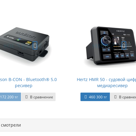
son B-CON - Bluetooth® 5.0
Hertz HMR 50 - судовой ци
ресивер
медиаресивер
172 200 тг
В сравнение
460 300 тг
В сравне
смотрели