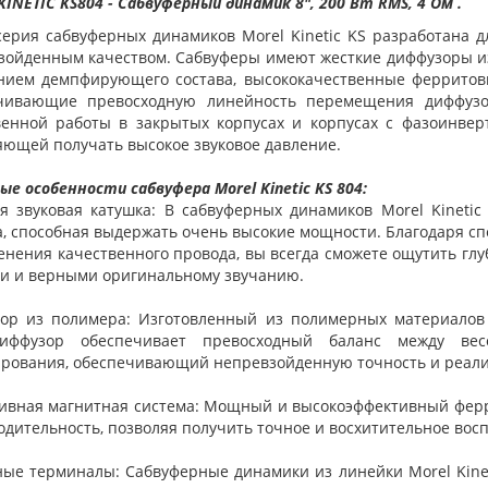
KINETIC KS
804
- Cабвуферный динамик 8",
200 Вт RMS, 4 Ом
.
серия сабвуферных динамиков Morel Kinetic KS разработана 
зойденным качеством. Сабвуферы имеют жесткие диффузоры из
нием демпфирующего состава, высококачественные ферритов
чивающие превосходную линейность перемещения диффузор
венной работы в закрытых корпусах и корпусах с фазоинвер
яющей получать высокое звуковое давление.
е особенности сабвуфера Morel Kinetic KS 804:
я звуковая катушка: В сабвуферных динамиков Morel Kinetic
а, способная выдержать очень высокие мощности. Благодаря сп
енения качественного провода, вы всегда сможете ощутить глу
и и верными оригинальному звучанию.
ор из полимера: Изготовленный из полимерных материалов
диффузор обеспечивает превосходный баланс между ве
рования, обеспечивающий непревзойденную точность и реалис
ивная магнитная система: Мощный и высокоэффективный ферр
дительность, позволяя получить точное и восхитительное вос
ые терминалы: Сабвуферные динамики из линейки Morel Kine