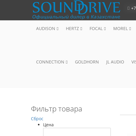
+7
AUDISON
HERTZ
FOCAL
MOREL
CONNECTION
GOLDHORN
JL AUDIO
V
Фильтр товара
Сброс
Цена