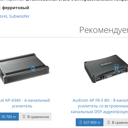
:
ферритовый
orel
,
Subwoofer
Рекомендуе
cal AP-4340 - 4-канальный
Audison AP F8.9 Bit - 8-кан
усилитель
усилитель со встроенным
канальным DSP-аудиопроце
76 700 тг
В сравнение
627 800 тг
В сравне