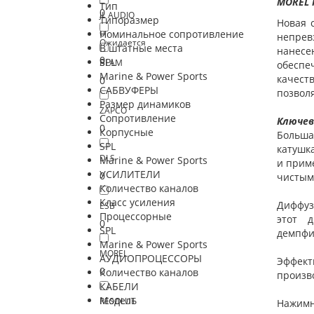
MOREL
Тип
0
JL AUDIO
Типоразмер
Новая 
0
Номинальное сопротивление
непрев
Ожидается
В штатные места
нанесе
0
SPL
BLAM
обеспе
Marine & Power Sports
качест
0
САБВУФЕРЫ
позвол
Размер динамиков
ZAPCO
Сопротивление
Ключевы
0
Корпусные
Больша
SPL
катушк
DLS
Marine & Power Sports
и прим
УСИЛИТЕЛИ
0
чистым
Количество каналов
Класс усиления
Диффуз
ESB
Процессорные
этот 
0
SPL
демпфи
Marine & Power Sports
MOREL
АУДИОПРОЦЕССОРЫ
Эффект
0
Количество каналов
произво
КАБЕЛИ
Модель
RESOLUT
Нажимн