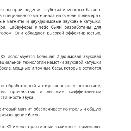
для воспроизведения глубоких и мощных басов с
 специального материала на основе полимера с
ые магниты и двухдюймовые звуковые катушки,
а. Сабвуферы Kinetic были разработаны для
тором. Они обладают высокой эффективностью,
 KS используется большая 2-дюймовая звуковая
ециальной технологии намотки звуковой катушки
бокие, мощные и точные басы, которые остаются
 и обработанный антирезонансным покрытием,
сом, прочностью и высоким коэффициентом
тичность звука.
итовый магнит обеспечивает контроль и общую
произведение басов.
tic KS имеют практичные зажимные терминалы,