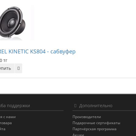
EL KINETIC KS804 - сабвуфер
0 тг
упить
ба поддержки
Дополнительно
я с нами
Производители
товара
Подарочные сертификаты
йта
Партнёрская программа
Акции