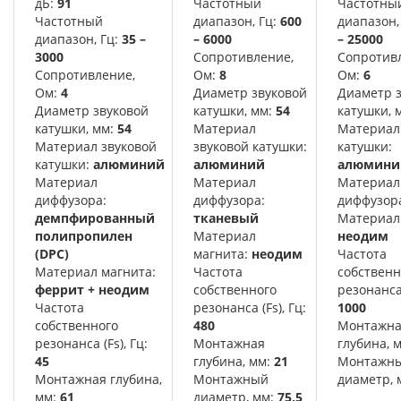
дБ:
91
Частотный
Частотны
Частотный
диапазон, Гц:
600
диапазон,
диапазон, Гц:
35 –
– 6000
– 25000
3000
Сопротивление,
Сопротив
Сопротивление,
Ом:
8
Ом:
6
Ом:
4
Диаметр звуковой
Диаметр 
Диаметр звуковой
катушки, мм:
54
катушки, 
катушки, мм:
54
Материал
Материал
Материал звуковой
звуковой катушки:
катушки:
катушки:
алюминий
алюминий
алюмини
Материал
Материал
Материал
диффузора:
диффузора:
диффузор
демпфированный
тканевый
Материал
полипропилен
Материал
неодим
(DPC)
магнита:
неодим
Частота
Материал магнита:
Частота
собственн
феррит + неодим
собственного
резонанса 
Частота
резонанса (Fs), Гц:
1000
собственного
480
Монтажн
резонанса (Fs), Гц:
Монтажная
глубина, 
45
глубина, мм:
21
Монтажн
Монтажная глубина,
Монтажный
диаметр, 
мм:
61
диаметр, мм:
75,5