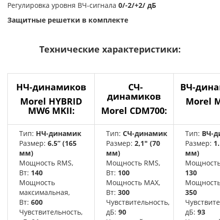
Регулировка уровня ВЧ-сигнала
0/-2/+2/ дБ
Защитные решетки в комплекте
Технические характеристики:
НЧ-динамиков
СЧ-
ВЧ-дин
динамиков
Morel
HYBRID
Morel M
MW6 MKII
:
Morel
CDM700
:
Тип:
НЧ-динамик
Тип:
СЧ-динамик
Тип:
ВЧ-д
Размер:
6.5” (165
Размер:
2,1" (70
Размер:
1
мм)
мм)
мм)
Мощность RMS,
Мощность RMS,
Мощность 
Вт:
140
Вт:
100
130
Мощность
Мощность MAX,
Мощность 
максимальная,
Вт:
300
350
Вт:
600
Чувствительность,
Чувствите
Чувствительность,
дБ:
90
дБ:
93