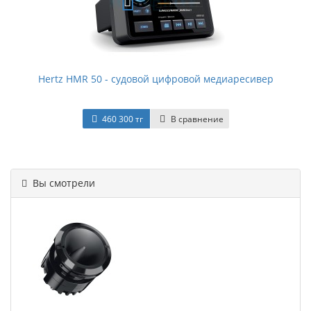
Hertz HMR 50 - судовой цифровой медиаресивер
460 300 тг
В сравнение
Вы смотрели