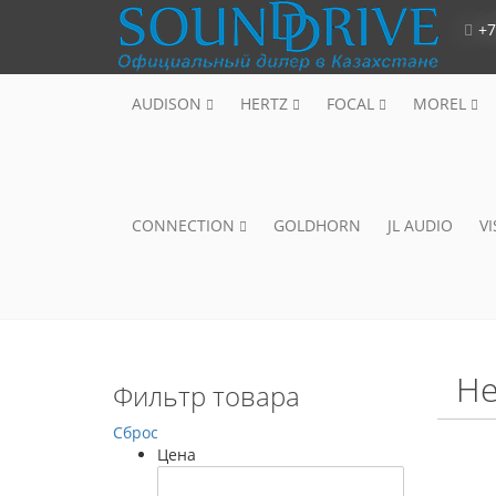
+7
AUDISON
HERTZ
FOCAL
MOREL
CONNECTION
GOLDHORN
JL AUDIO
V
He
Фильтр товара
Сброс
Цена