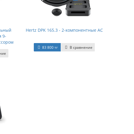
альный
Hertz DPK 165.3 - 2-компонентные АС
 9-
ссором
83 800 тг
В сравнение
ние