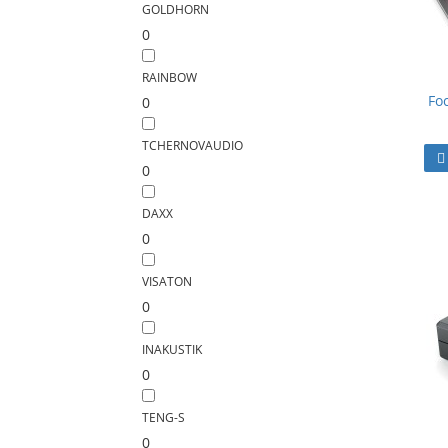
GOLDHORN
0
RAINBOW
Fo
0
TCHERNOVAUDIO
0
DAXX
0
VISATON
0
INAKUSTIK
0
TENG-S
0