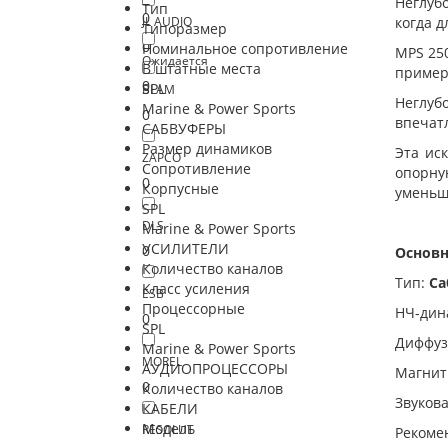
Неглуб
Тип
0
JL AUDIO
когда д
Типоразмер
0
Номинальное сопротивление
MPS 25
Ожидается
В штатные места
примеро
0
SPL
BLAM
Неглуб
Marine & Power Sports
0
впечат
САБВУФЕРЫ
Размер динамиков
Эта ис
ZAPCO
Сопротивление
опорну
0
Корпусные
уменьши
SPL
DLS
Marine & Power Sports
УСИЛИТЕЛИ
0
Основн
Количество каналов
Тип:
Са
Класс усиления
ESB
Процессорные
НЧ-дин
0
SPL
Диффуз
Marine & Power Sports
MOREL
АУДИОПРОЦЕССОРЫ
Магнит
0
Количество каналов
Звуков
КАБЕЛИ
Модель
RESOLUT
Рекоме