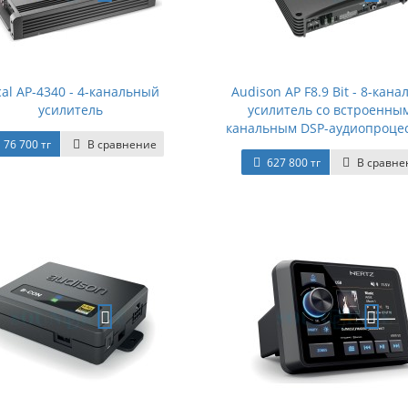
cal AP-4340 - 4-канальный
Audison AP F8.9 Bit - 8-кан
усилитель
усилитель со встроенным
канальным DSP-аудиопроце
76 700 тг
В сравнение
627 800 тг
В сравне