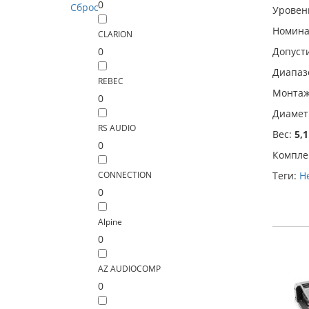
0
Сброс
Уровен
Номина
CLARION
0
Допусти
Диапазо
REBEC
Монтаж
0
Диамет
RS AUDIO
Вес:
5,1
0
Компле
CONNECTION
Теги:
He
0
Alpine
0
AZ AUDIOCOMP
0