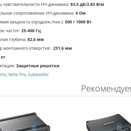
ь чувствительности НЧ-динамика:
83,5 дБ/2,83 В/м
льное сопротивление НЧ-динамика:
4 Ом
мая мощность (продолж./пик.):
500 / 1000 Вт
н частот:
25-400 Гц
ная глубина:
82,6 мм
р монтажного отверстия:
231,6 мм
 кг
ктация:
Защитные решетки
rtz
,
Mille Pro
,
Subwoofer
Рекомендуе