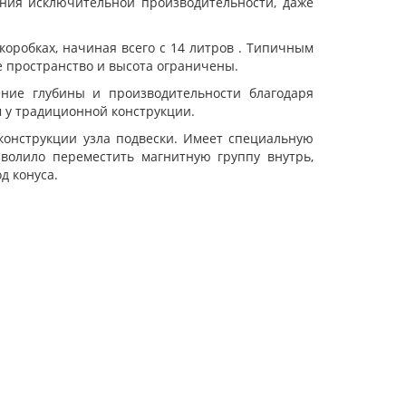
ения исключительной производительности, даже
оробках, начиная всего с 14 литров . Типичным
е пространство и высота ограничены.
ение глубины и производительности благодаря
 у традиционной конструкции.
конструкции узла подвески. Имеет специальную
волило переместить магнитную группу внутрь,
д конуса.