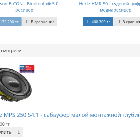
son B-CON - Bluetooth® 5.0
Hertz HMR 50 - судовой ци
ресивер
медиаресивер
172 200 тг
В сравнение
460 300 тг
В сравне
смотрели
tz MPS 250 S4.1 - сабвуфер малой монтажной глуби
00 тг
упить