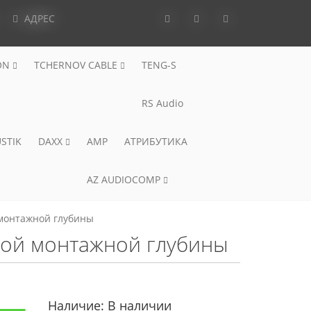
АДРЕС
ON
TCHERNOV CABLE
TENG-S
RS Audio
STIK
DAXX
AMP
АТРИБУТИКА
AZ AUDIOCOMP
 монтажной глубины
алой монтажной глубины
Наличие:
В наличии