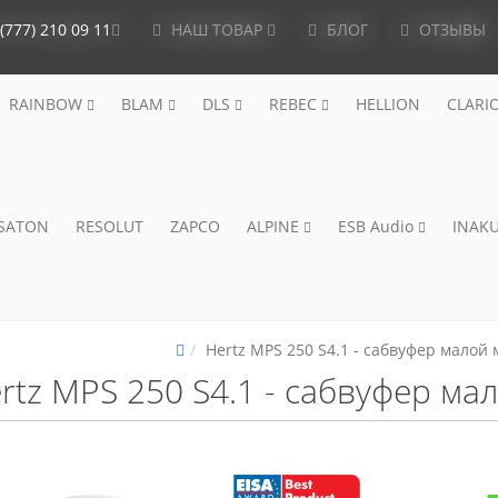
(777) 210 09 11
НАШ ТОВАР
БЛОГ
ОТЗЫВЫ
RAINBOW
BLAM
DLS
REBEC
HELLION
CLARI
ISATON
RESOLUT
ZAPCO
ALPINE
ESB Audio
INAKU
Hertz MPS 250 S4.1 - сабвуфер малой
rtz MPS 250 S4.1 - сабвуфер м