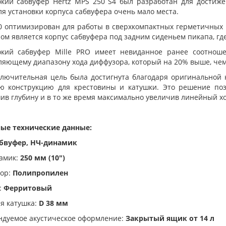
окий сабвуфер Hertz MPS 250 S4 был разработан для достиж
ля установки корпуса сабвуфера очень мало места.
0 оптимизирован для работы в сверхкомпактных герметичных к
м является корпус сабвуфера под задним сиденьем пикапа, гд
окий сабвуфер Mille PRO имеет невиданное ранее соотнош
ляющему диапазону хода диффузора, который на 20% выше, чем
ключительная цель была достигнута благодаря оригинальной 
ю конструкцию для крестовины и катушки. Это решение поз
в глубину и в то же время максимально увеличив линейный хо
ые технические данные:
бвуфер, НЧ-динамик
амик:
250 мм (10")
ор:
Полипропилен
:
Ферритовый
ая катушка:
D 38 мм
ндуемое акустическое оформление:
Закрытый ящик от 14 л