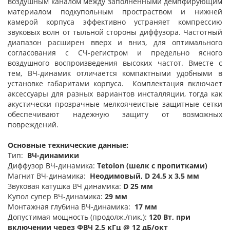
воздушным каналом между заполненными демпфирующим
материалом подкупольным простраством и нижней
камерой корпуса эффективно устраняет компрессию
звуковых волн от тыльной стороны диффузора. Частотный
диапазон расширен вверх и вниз, для оптимального
согласования с СЧ-регистром и предельно ясного
воздушного воспроизведения высоких частот. Вместе с
тем, ВЧ-динамик отличается компактными удобными в
установке габаритами корпуса. Комплектация включает
аксессуары для разных вариантов инсталляции, тогда как
акустически прозрачные мелкоячеистые защитные сетки
обеспечивают надежную защиту от возможных
повреждений.
Основные технические данные:
Тип:
ВЧ-динамики
Диффузор ВЧ-динамика:
Tetolon (шелк с пропитками)
Магнит ВЧ-динамика:
Неодимовый, D 24,5 х 3,5 мм
Звуковая катушка ВЧ динамика:
D 25 мм
Купол супер ВЧ-динамика:
29 мм
Монтажная глубина ВЧ-динамика:
17 мм
Допустимая мощность (продолж./пик.):
120 Вт, при
включении через ФВЧ 2,5 кГц @ 12 дБ/окт