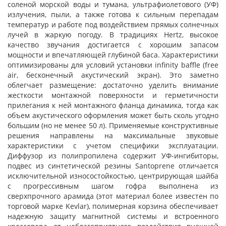
соленой морской воды и тумана, ультрафиолетового (УФ)
излучения, пыли, а также готова к сильным перепадам
температур и работе под воздействием прямых солнечных
лучей в жаркую погоду. В традициях Hertz, высокое
качество звучания достигается с хорошим запасом
мощности и впечатляющей глубиной баса. Характеристики
оптимизированы для условий установки infinity baffle (free
air, бесконечный акустический экран). Это заметно
облегчает размещение: достаточно уделить внимание
жесткости монтажной поверхности и герметичности
прилегания к ней монтажного фланца динамика, тогда как
объем акустического оформления может быть сколь угодно
большим (но не менее 50 л). Применяемые конструктивные
решения направлены на максимальные звуковые
характеристики с учетом специфики эксплуатации.
Диффузор из полипропилена содержит УФ-ингибиторы,
подвес из синтетической резины Santoprene отличается
исключительной износостойкостью, центрирующая шайба
с прогрессивным шагом гофра выполнена из
сверхпрочного арамида (этот материал более известен по
торговой марке Kevlar), полимерная корзина обеспечивает
надежную защиту магнитной системы и встроенного