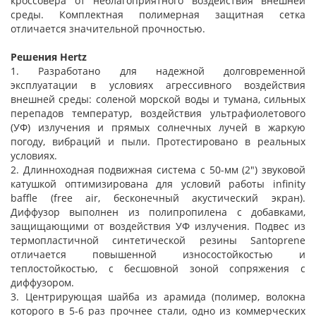
кроссовера от неблагоприятного воздействия внешней
среды. Комплектная полимерная защитная сетка
отличается значительной прочностью.
Решения Hertz
1. Разработано для надежной долговременной
эксплуатации в условиях агрессивного воздействия
внешней среды: соленой морской воды и тумана, сильных
перепадов температур, воздействия ультрафиолетового
(УФ) излучения и прямых солнечных лучей в жаркую
погоду, вибраций и пыли. Протестировано в реальных
условиях.
2. Длинноходная подвижная система с 50-мм (2") звуковой
катушкой оптимизирована для условий работы infinity
baffle (free air, бесконечный акустический экран).
Диффузор выполнен из полипропилена с добавками,
защищающими от воздействия УФ излучения. Подвес из
термопластичной синтетической резины Santoprene
отличается повышенной износостойкостью и
теплостойкостью, с бесшовной зоной сопряжения с
диффузором.
3. Центрирующая шайба из арамида (полимер, волокна
которого в 5-6 раз прочнее стали, одно из коммерческих