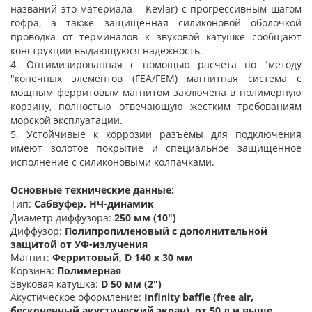
названий это материала – Kevlar) с прогрессивным шагом
гофра, а также защищенная силиконовой оболочкой
проводка от терминалов к звуковой катушке сообщают
конструкции выдающуюся надежность.
4. Оптимизированная с помощью расчета по "методу
"конечных элементов (FEA/FEM) магнитная система с
мощным ферритовым магнитом заключена в полимерную
корзину, полностью отвечающую жестким требованиям
морской эксплуатации.
5. Устойчивые к коррозии разъемы для подключения
имеют золотое покрытие и специальное защищенное
исполнение с силиконовыми колпачками.
Основные технические данные:
Тип:
Сабвуфер, НЧ-динамик
Диаметр диффузора:
250 мм (10")
Диффузор:
Полипропиленовый с дополнительной
защитой от УФ-излучения
Магнит:
Ферритовый, D 140 х 30 мм
Корзина:
Полимерная
Звуковая катушка:
D 50 мм (2")
Акустическое оформление:
Infinity baffle (free air,
бесконечный акустический экран), от 50 л и выше