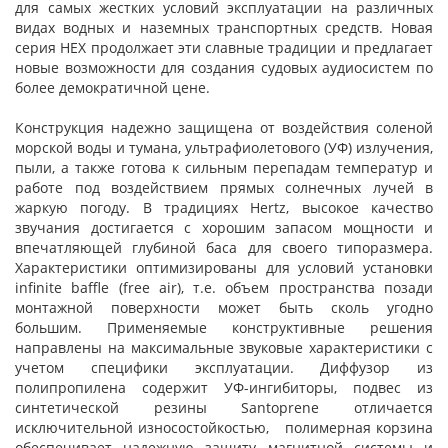
для самых жестких условий эксплуатации на различных
видах водных и наземных транспортных средств. Новая
серия HEX продолжает эти славные традиции и предлагает
новые возможности для создания судовых аудиосистем по
более демократичной цене.
Конструкция надежно защищена от воздействия соленой
морской воды и тумана, ультрафиолетового (УФ) излучения,
пыли, а также готова к сильным перепадам температур и
работе под воздействием прямых солнечных лучей в
жаркую погоду. В традициях Hertz, высокое качество
звучания достигается с хорошим запасом мощности и
впечатляющей глубиной баса для своего типоразмера.
Характеристики оптимизированы для условий установки
infinite baffle (free air), т.е. объем пространства позади
монтажной поверхности может быть сколь угодно
большим. Применяемые конструктивные решения
направлены на максимальные звуковые характеристики с
учетом специфики эксплуатации. Диффузор из
полипропилена содержит УФ-ингибиторы, подвес из
синтетической резины Santoprene отличается
исключительной износостойкостью, полимерная корзина
обеспечивает надежную защиту магнитной системы и