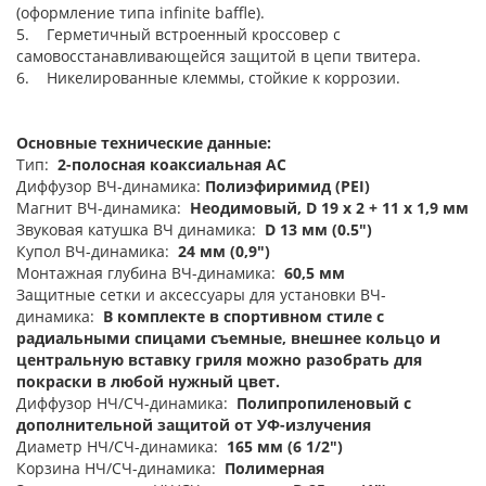
(оформление типа infinite baffle).
5. Герметичный встроенный кроссовер с
самовосстанавливающейся защитой в цепи твитера.
6. Никелированные клеммы, стойкие к коррозии.
Основные технические данные:
Тип:
2-полосная коаксиальная АС
Диффузор ВЧ-динамика:
Полиэфиримид (PEI)
Магнит ВЧ-динамика:
Неодимовый, D 19 x 2 + 11 х 1,9 мм
Звуковая катушка ВЧ динамика:
D 13 мм (0.5")
Купол ВЧ-динамика:
24 мм (0,9")
Монтажная глубина ВЧ-динамика:
60,5 мм
Защитные сетки и аксессуары для установки ВЧ-
динамика:
В комплекте в спортивном стиле с
радиальными спицами съемные, внешнее кольцо и
центральную вставку гриля можно разобрать для
покраски в любой нужный цвет.
Диффузор НЧ/СЧ-динамика:
Полипропиленовый с
дополнительной защитой от УФ-излучения
Диаметр НЧ/СЧ-динамика:
165 мм (6 1/2")
Корзина НЧ/СЧ-динамика:
Полимерная