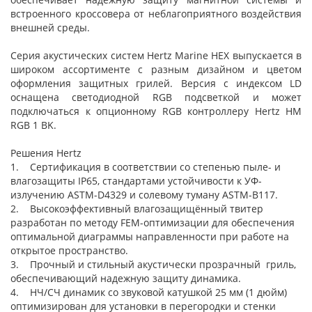
встроенного кроссовера от неблагоприятного воздействия
внешней среды.
Серия акустических систем Hertz Marine HEX выпускается в
широком ассортименте с разным дизайном и цветом
оформления защитных грилей. Версия с индексом LD
оснащена светодиодной RGB подсветкой и может
подключаться к опционному RGB контроллеру Hertz HM
RGB 1 BK.
Решения Hertz
1. Сертификация в соответствии со степенью пыле- и
влагозащиты IP65, стандартами устойчивости к УФ-
излучению ASTM-D4329 и солевому туману ASTM-B117.
2. Высокоэффективный влагозащищённый твитер
разработан по методу FEM-оптимизации для обеспечения
оптимальной диаграммы направленности при работе на
открытое пространство.
3. Прочный и стильный акустически прозрачный гриль,
обеспечивающий надежную защиту динамика.
4. НЧ/СЧ динамик со звуковой катушкой 25 мм (1 дюйм)
оптимизирован для установки в перегородки и стенки