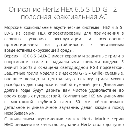
Описание Hertz HEX 6.5 S-LD-G - 2-
полосная коаксиальная АС
Морские коаксиальные акустические системы HEX 6.5 S-
LD-G из серии HEX спроектированы для применения в
сложных условиях эксплуатации и всесторонне
протестированы на устойчивость к негативным
воздействиям окружающей среды.
Версия HEX 6.5 S-LD-G имеет корзину и защитные грили в
спортивном стиле с радиальными спицами (индекс S
значит Sport) и оснащена светодиодной RGB подсветкой.
Защитные грили модели с индексом G (G – Grille) съемные,
внешнее кольцо и центральную вставку гриля можно
разобрать для покраски в любой нужный цвет. Динамики
долгие годы будут дарить вам чистое удовольствие во
время водных путешествий. Компактные 165 мм динамики
с монтажной глубиной всего 60 мм обеспечивают
детальное и динамичное звучание, делая каждый поход
незабываемым.
С появлением акустических систем Hertz Marine серии
HMX знаменитое качество звучания Hertz стало доступно