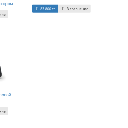
ссором
83 800 тг
В сравнение
ние
фровой
ние