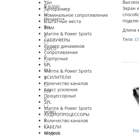
Высоко
Тип
0
JL AUDIO
Экран и
Типоразмер
0
способс
Номинальное сопротивление
Ожидается
подклю
В штатные места
0
SPL
BLAM
Длина к
Marine & Power Sports
0
Теги:
C
САБВУФЕРЫ
Размер динамиков
ZAPCO
Сопротивление
0
Корпусные
SPL
DLS
Marine & Power Sports
УСИЛИТЕЛИ
0
Количество каналов
Класс усиления
ESB
Процессорные
0
SPL
Marine & Power Sports
MOREL
АУДИОПРОЦЕССОРЫ
0
Количество каналов
КАБЕЛИ
Fo
Модель
RESOLUT