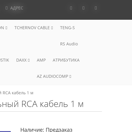
АДРЕС
ON
TCHERNOV CABLE
TENG-S
RS Audio
STIK
DAXX
AMP
АТРИБУТИКА
AZ AUDIOCOMP
й RCA кабель 1 м
льный RCA кабель 1 м
Наличие:
Предзаказ