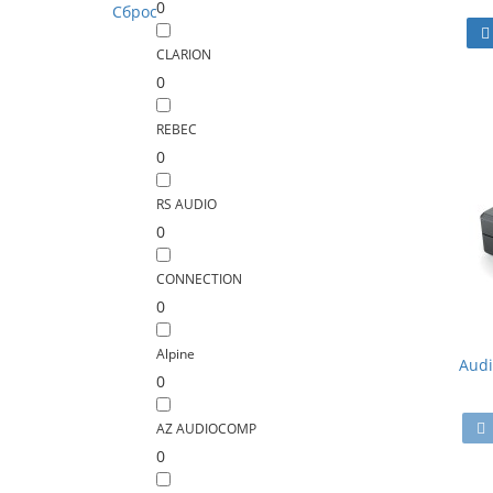
0
Сброс
CLARION
0
REBEC
0
RS AUDIO
0
CONNECTION
0
Alpine
Audi
0
AZ AUDIOCOMP
0