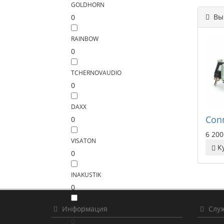
GOLDHORN
Вы 
0
RAINBOW
0
TCHERNOVAUDIO
0
DAXX
Conn
0
6 200
VISATON
К
0
INAKUSTIK
0
Информация
Служ
TENG-S
0