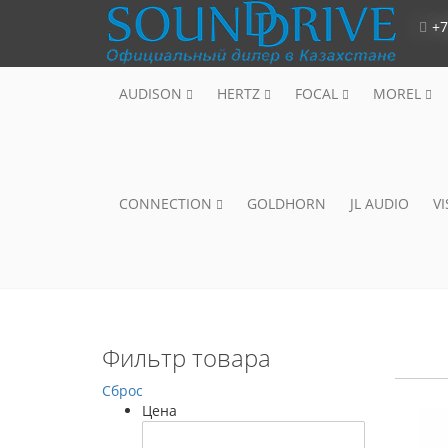
+7
AUDISON
HERTZ
FOCAL
MOREL
CONNECTION
GOLDHORN
JL AUDIO
V
Фильтр товара
Сброс
Цена