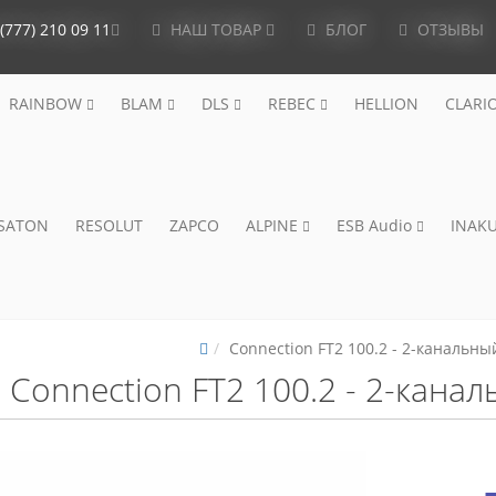
(777) 210 09 11
НАШ ТОВАР
БЛОГ
ОТЗЫВЫ
RAINBOW
BLAM
DLS
REBEC
HELLION
CLARI
ISATON
RESOLUT
ZAPCO
ALPINE
ESB Audio
INAKU
Connection FT2 100.2 - 2-канальны
Connection FT2 100.2 - 2-кана