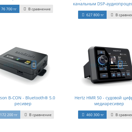
канальным DSP-аудиопроце
76 700 тг
В сравнение
627 800 тг
В сравне
son B-CON - Bluetooth® 5.0
Hertz HMR 50 - судовой ци
ресивер
медиаресивер
172 200 тг
В сравнение
460 300 тг
В сравне