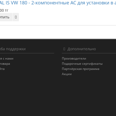
AL IS VW 180 - 2-компонентные АС для установки в
00 тг
упить
ба поддержки
Дополнительно
я с нами
Производители
товара
Подарочные сертификаты
йта
Партнёрская программа
Акции