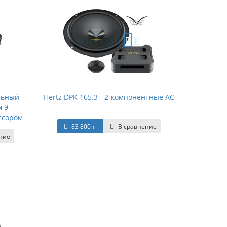
альный
Hertz DPK 165.3 - 2-компонентные АС
 9-
ссором
83 800 тг
В сравнение
ние