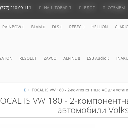
(777) 210 09 11
НАШ ТОВАР
БЛОГ
ОТЗЫВЫ
RAINBOW
BLAM
DLS
REBEC
HELLION
CLARI
ISATON
RESOLUT
ZAPCO
ALPINE
ESB Audio
INAKU
FOCAL IS VW 180 - 2-компонентные АС для устан
OCAL IS VW 180 - 2-компонентн
автомобили Volk