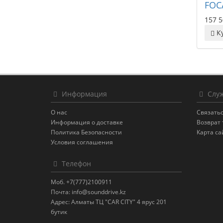
FOC
157 5
К
Информация
Служ
О нас
Связатьс
Информация о доставке
Возврат 
Политика Безопасности
Карта са
Условия соглашения
Телефон
Моб. +7(777)2100911
Почта: info@sounddrive.kz
Адрес: Алматы ТЦ "CAR CITY" 4 ярус 201
бутик