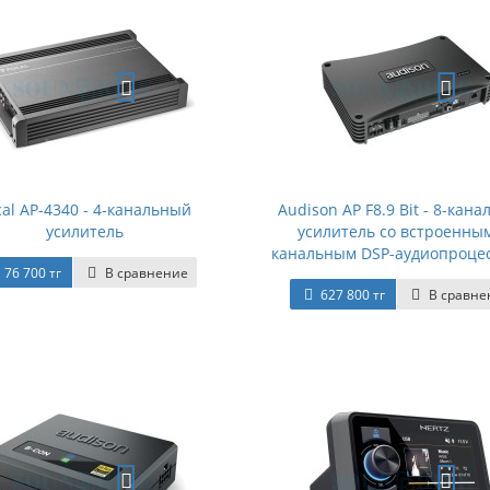
cal AP-4340 - 4-канальный
Audison AP F8.9 Bit - 8-кан
усилитель
усилитель со встроенным
канальным DSP-аудиопроце
76 700 тг
В сравнение
627 800 тг
В сравне