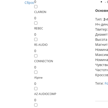
0
-
Сброс
Основн
CLARION
0
Тип:
2-
Нч-дин
REBEC
Твитер
0
Диамет
Высота
Магнит
RS AUDIO
Номина
0
Максим
Номина
CONNECTION
Чувстви
0
Частот
Кроссо
Alpine
Теги:
Fo
0
AZ AUDIOCOMP
0