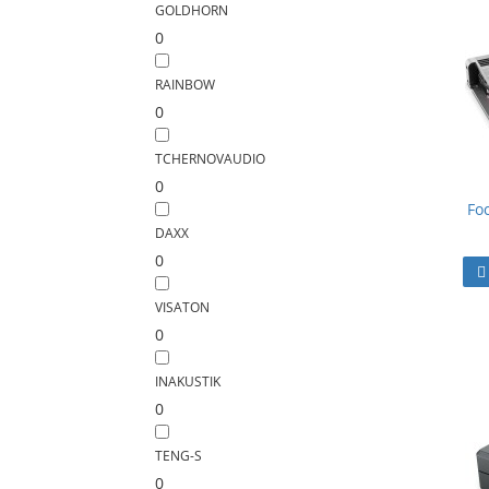
GOLDHORN
0
RAINBOW
0
TCHERNOVAUDIO
0
Fo
DAXX
0
VISATON
0
INAKUSTIK
0
TENG-S
0