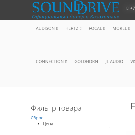
+7
AUDISON
HERTZ
FOCAL
MOREL
CONNECTION
GOLDHORN
JL AUDIO
V
F
Фильтр товара
Сброс
Цена