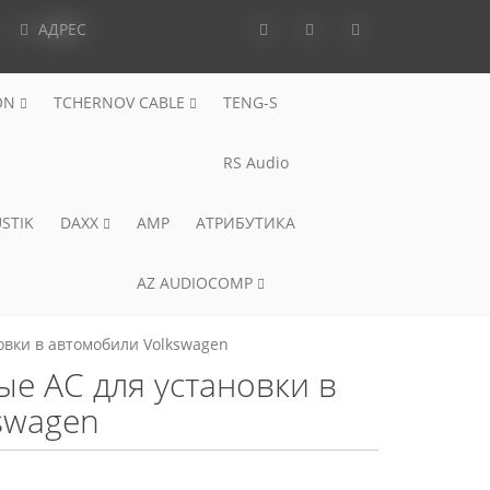
АДРЕС
ON
TCHERNOV CABLE
TENG-S
RS Audio
STIK
DAXX
AMP
АТРИБУТИКА
AZ AUDIOCOMP
овки в автомобили Volkswagen
ые АС для установки в
swagen