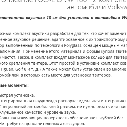
автомобили Volks
мпонентная акустика 18 см для установки в автомобили
VW
осный комплект акустики разработан для тех, кто хочет замен
енное звуковое решение, адаптированное к их транспортному 
ор выполненный по технологии Polyglass, оснащен мощным маг
 алюминия. Применение этого материала и формы купола твите
 частот. Также, в комплект входят монтажное кольцо для твит
ого крепления твитера. Этот простой в установке комплект со
, Tiguan, Golf 8 и т. Д.), А также может быть установлен во мног
омобилей, в которых есть место для установки твитеров.
вые моменты:
ыстрая установка.
нтегрированная в аудиокадр распорка: идеальная интеграция 
 Специальный автомобильный разъем: не нужно резать или паят
 Улучшенное качество и уровень звука.
 Большая излучающая поверхность обеспечивает глубокий бас.
 Не требуется дополнительных аксессуаров.