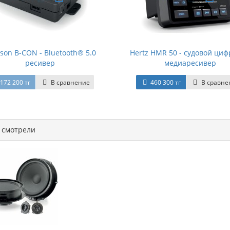
son B-CON - Bluetooth® 5.0
Hertz HMR 50 - судовой ци
ресивер
медиаресивер
172 200 тг
В сравнение
460 300 тг
В сравне
смотрели