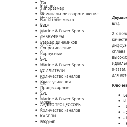
Тип
0
JL AUDIO
Типоразмер
0
Номинальное сопротивление
Ожидается
Двухко
В штатные места
кГц.
0
SPL
BLAM
Marine & Power Sports
0
2-х пол
САБВУФЕРЫ
качеств
Размер динамиков
ZAPCO
диффуз
Сопротивление
сплава
0
Корпусные
высоких
SPL
идеальн
DLS
Marine & Power Sports
(Passat
УСИЛИТЕЛИ
0
для авт
Количество каналов
Класс усиления
ESB
Ключе
Процессорные
0
SPL
Б
Marine & Power Sports
И
MOREL
АУДИОПРОЦЕССОРЫ
-
0
Количество каналов
-
КАБЕЛИ
-
Модель
RESOLUT
-