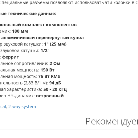
 Специальные разъемы позволяют использовать эти колонки в с
ые технические данные:
полосный комплект компонентов
амик:
180 мм
:
алюминиевый перевернутый купол
р звуковой катушки:
1" (25 мм)
 звуковой катушки:
1/2"
:
феррит
льное сопротивление:
2 Ом
альная мощность:
150 Вт
льная мощность:
75 Вт RMS
тельность (2,83 В/1 м):
94 дБ
ная характеристика:
50 - 20 кГц
вер НЧ-динамик:
встроенный
cal
,
2-way system
Рекомендуе