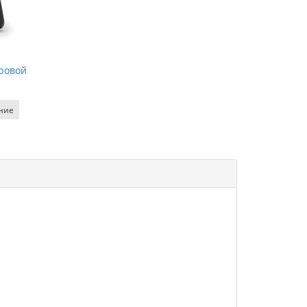
фровой
ние