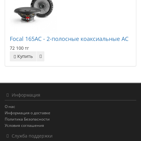
Focal 165AC - 2-полосные коаксиальные АС
72 100 тг
Купить
Информация
О нас
Информация о доставке
Политика Безопасности
Условия соглашения
Служба поддержки