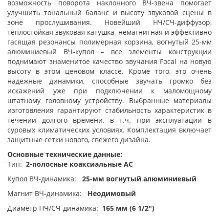
возможность поворота наклонного ВЧ-звена помогает
улучшить тональный баланс и высоту звуковой сцены в
зоне прослушивания. Новейший НЧ/СЧ-диффузор,
теплостойкая звуковая катушка, немагнитная и эффективно
гасящая резонансы полимерная корзина, вогнутый 25-мм
алюминиевый ВЧ-купол – все элементы конструкции
поднимают знаменитое качество звучания Focal на новую
высоту в этом ценовом классе. Кроме того, это очень
надежные динамики, способные звучать громко без
искажений уже при подключении к маломощному
штатному головному устройству. Выбранные материалы
изготовления гарантируют стабильность характеристик в
течении долгого времени, в т.ч. при эксплуатации в
суровых климатических условиях. Комплектация включает
защитные сетки нового, свежего дизайна.
Основные технические данные:
Тип:
2-полосные коаксиальные АС
Купол ВЧ-динамика:
25-мм вогнутый алюминиевый
Магнит ВЧ-динамика:
Неодимовый
Диаметр НЧ/СЧ-динамика:
165 мм (6 1/2")