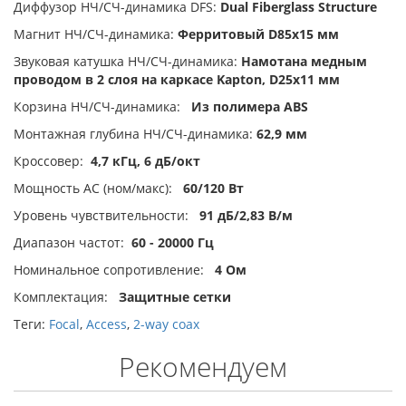
Диффузор НЧ/СЧ-динамика DFS:
Dual Fiberglass Structure
Магнит НЧ/СЧ-динамика:
Ферритовый D85х15 мм
Звуковая катушка НЧ/СЧ-динамика:
Намотана медным
проводом в 2 слоя на каркасе Kapton, D25х11 мм
Корзина НЧ/СЧ-динамика:
Из полимера ABS
Монтажная глубина НЧ/СЧ-динамика:
62,9 мм
Кроссовер:
4,7 кГц, 6 дБ/окт
Мощность АС (ном/макс):
60/120 Вт
Уровень чувствительности:
91 дБ/2,83 В/м
Диапазон частот:
60 - 20000 Гц
Номинальное сопротивление:
4 Ом
Комплектация:
Защитные сетки
Теги:
Focal
,
Access
,
2-way coax
Рекомендуем