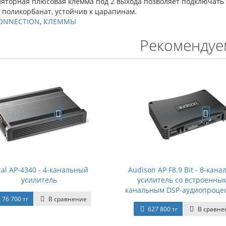
ляторная плюсовая клемма под 2 выхода позволяет подключать 
 поликорбанат, устойчив к царапинам.
ONNECTION
,
КЛЕММЫ
Рекомендуе
cal AP-4340 - 4-канальный
Audison AP F8.9 Bit - 8-кан
усилитель
усилитель со встроенным
канальным DSP-аудиопроце
76 700 тг
В сравнение
627 800 тг
В сравне