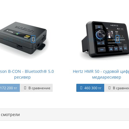
son B-CON - Bluetooth® 5.0
Hertz HMR 50 - судовой ци
ресивер
медиаресивер
172 200 тг
В сравнение
460 300 тг
В сравне
смотрели