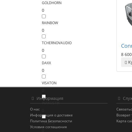
GOLDHORN
0
RAINBOW
0
TCHERNOVAUDIO
Con
0
8 600
К
DAXX
0
VISATON
0
Информация
Служ
INAKUSTIK
О нас
Связатьс
0
Информация о доставке
Возврат 
Политика Безопасности
Карта са
TENG-S
Условия соглашения
0