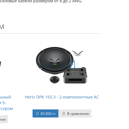
силовые кабели размером от 8 до 2 AWG
м
альный
Hertz DPK 165.3 - 2-компонентные АС
 9-
ссором
83 800 тг
В сравнение
ние