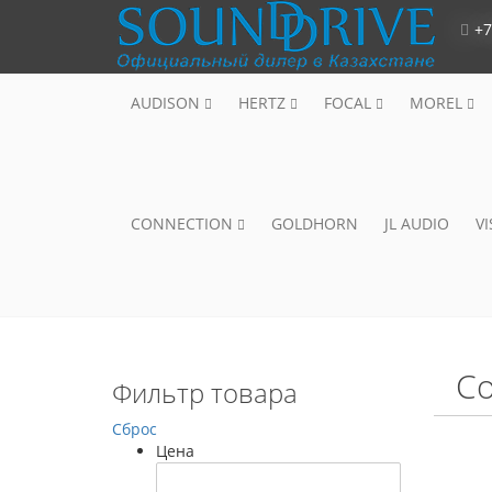
+7
AUDISON
HERTZ
FOCAL
MOREL
CONNECTION
GOLDHORN
JL AUDIO
V
Co
Фильтр товара
Сброс
Цена