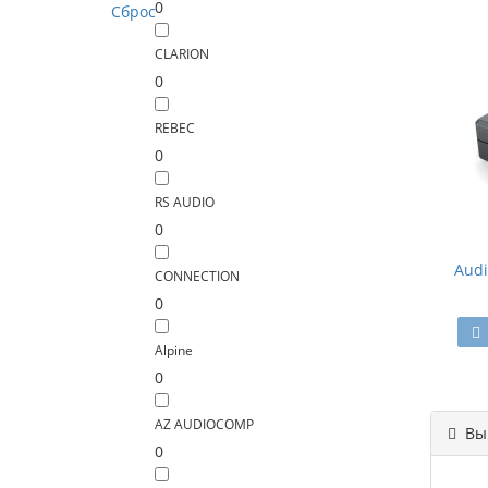
0
Сброс
CLARION
0
REBEC
0
RS AUDIO
0
Audi
CONNECTION
0
Alpine
0
AZ AUDIOCOMP
Вы 
0