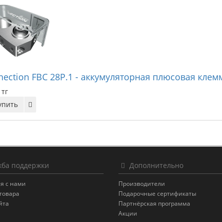
nection FBC 28P.1 - аккумуляторная плюсовая клем
 тг
упить
ба поддержки
Дополнительно
я с нами
Производители
товара
Подарочные сертификаты
йта
Партнёрская программа
Акции