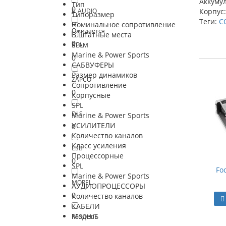
Аккуму
Тип
0
JL AUDIO
Корпус:
Типоразмер
Теги:
C
0
Номинальное сопротивление
Ожидается
В штатные места
0
SPL
BLAM
Marine & Power Sports
0
САБВУФЕРЫ
Размер динамиков
ZAPCO
Сопротивление
0
Корпусные
SPL
DLS
Marine & Power Sports
УСИЛИТЕЛИ
0
Количество каналов
Класс усиления
ESB
Процессорные
0
SPL
Fo
Marine & Power Sports
MOREL
АУДИОПРОЦЕССОРЫ
0
Количество каналов
КАБЕЛИ
Модель
RESOLUT