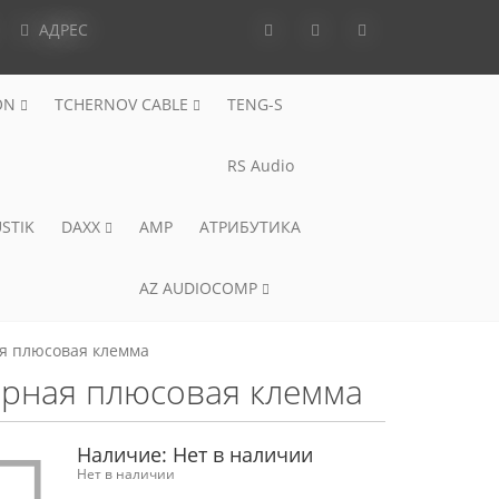
АДРЕС
ON
TCHERNOV CABLE
TENG-S
RS Audio
STIK
DAXX
AMP
АТРИБУТИКА
AZ AUDIOCOMP
ая плюсовая клемма
торная плюсовая клемма
Наличие:
Нет в наличии
Нет в наличии