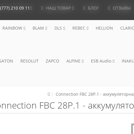
(777) 210 09 11
НАШ ТОВАР
БЛОГ
ОТЗЫВЫ
RAINBOW
BLAM
DLS
REBEC
HELLION
CLARI
ISATON
RESOLUT
ZAPCO
ALPINE
ESB Audio
INAKU
Connection FBC 28P.1 - аккумуляторн
nnection FBC 28P.1 - аккумуля