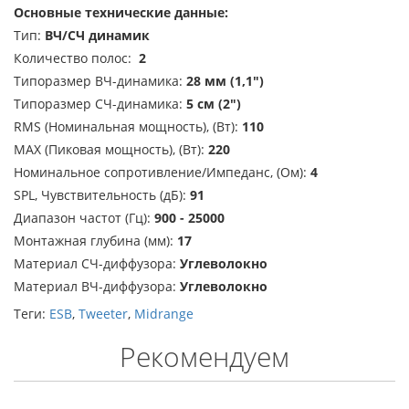
Основные технические данные:
Тип:
ВЧ/СЧ динамик
Количество полос:
2
Типоразмер ВЧ-динамика:
28 мм (1,1")
Типоразмер СЧ-динамика:
5 см (2")
RMS (Номинальная мощность), (Вт):
110
MAX (Пиковая мощность), (Вт):
220
Номинальное сопротивление/Импеданс, (Ом):
4
SPL, Чувствительность (дБ):
91
Диапазон частот (Гц):
900 - 25000
Монтажная глубина (мм):
17
Материал СЧ-диффузора:
Углеволокно
Материал ВЧ-диффузора:
Углеволокно
Теги:
ESB
,
Tweeter
,
Midrange
Рекомендуем