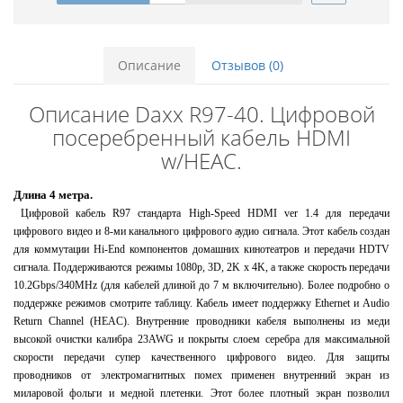
Описание
Отзывов (0)
Описание Daxx R97-40. Цифровой
посеребренный кабель HDMI
w/HEAC.
Длина 4 метра.
Цифровой кабель R97 стандарта High-Speed HDMI ver 1.4 для передачи
цифрового видео и 8-ми канального цифрового аудио сигнала. Этот кабель создан
для коммутации Hi-End компонентов домашних кинотеатров и передачи HDTV
сигнала. Поддерживаются режимы 1080p, 3D, 2K x 4K, а также скорость передачи
10.2Gbps/340MHz (для кабелей длиной до 7 м включительно). Более подробно о
поддержке режимов смотрите таблицу. Кабель имеет поддержку Ethernet и Audio
Return Channel (HEAC). Внутренние проводники кабеля выполнены из меди
высокой очистки калибра 23AWG и покрыты слоем серебра для максимальной
скорости передачи супер качественного цифрового видео. Для защиты
проводников от электромагнитных помех применен внутренний экран из
миларовой фольги и медной плетенки. Этот более плотный экран позволил