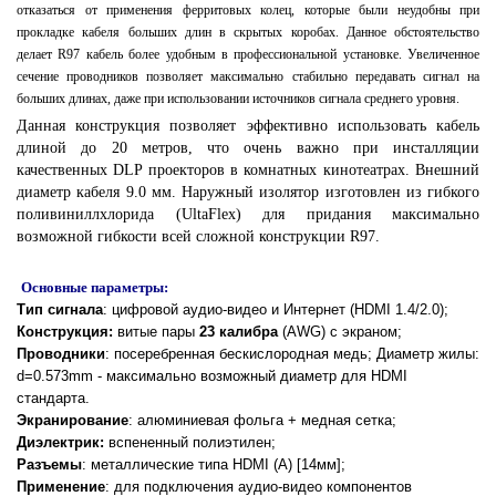
отказаться от применения ферритовых колец, которые были неудобны при
прокладке кабеля больших длин в скрытых коробах. Данное обстоятельство
делает R97 кабель более удобным в профессиональной установке. Увеличенное
сечение проводников позволяет максимально стабильно передавать сигнал на
больших длинах, даже при использовании источников сигнала среднего уровня.
Данная конструкция позволяет эффективно использовать кабель
длиной до 20 метров, что очень важно при инсталляции
качественных DLP проекторов в комнатных кинотеатрах. Внешний
диаметр кабеля 9.0 мм. Наружный изолятор изготовлен из гибкого
поливиниллхлорида (UltaFlex) для придания максимально
возможной гибкости всей сложной конструкции R97.
Основные параметры:
Тип сигнала
: цифровой аудио-видео и Интернет (HDMI 1.4/2.0)
;
Конструкция
:
витые пары
23 калибра
(AWG) с экраном
;
Проводники
:
посеребренная бескислородная медь
; Диаметр жилы:
d=0.573mm - максимально возможный диаметр для HDMI
стандарта.
Экранирование
:
алюминиевая фольга + медная сетка
;
Диэлектрик
:
вспененный полиэтилен
;
Разъемы
: металлические
типа HDMI (A)
[14мм]
;
Применение
:
для подключения аудио-видео компонентов