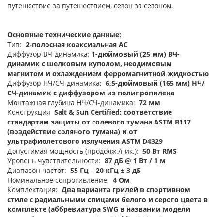
путешествие за путешествием, сезон за сезоном.
Основные технические данные:
Тип:
2-полосная коаксиальная АС
Диффузор ВЧ-динамика:
1-дюймовый (25 мм) ВЧ-
динамик с шелковым куполом, неодимовым
магнитом и охлаждением ферромагнитной жидкостью
Диффузор НЧ/СЧ-динамика;
6,5-дюймовый (165 мм) НЧ/
СЧ-динамик с диффузором из полипропилена
Монтажная глубина НЧ/СЧ-динамика:
72 мм
Конструкция
Salt & Sun Certified: cоответствие
стандартам защиты от солевого тумана ASTM B117
(воздействие соляного тумана) и от
ультрафиолетового излучения ASTM D4329
Допустимая мощность (продолж./пик.):
50 Вт RMS
Уровень чувствительности:
87 дБ @ 1 Вт / 1 м
Диапазон частот:
55 Гц – 20 кГц ± 3 дБ
Номинальное сопротивление:
4 Ом
Комплектация:
Два варианта грилей в спортивном
стиле с радиальными спицами белого и серого цвета в
комплекте (аббревиатура SWG в названии модели