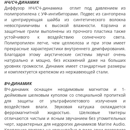
НЧ/СЧ-ДИНАМИК
Диффузор НЧ/СЧ-динамика отлит под давлением из
полипропилена с УФ-ингибиторами. Подвес из сантопрена
и центрирующая шайба из синтетического волокна
невосприимчивы к высокой влажности. Корзина и
защитные грили выполнены из прочного пластика также
устойчивого к воздействию солнечного света.
Полипропилен легче, чем целлюлоза и при этом имеет
прекрасные характеристики внутреннего демпфирования.
Благодаря этому акустические системы звучат очень
натурально и мощно, без искажений даже на больших
уровнях громкости. Динамик имеет стандартные размеры
и комплектуется крепежом из нержавеющей стали.
ВЧ-ДИНАМИК
ВЧ-динамик оснащен неодимовым магнитом и 1-
дюймовым шелковым куполом со специальной пропиткой
для защиты от ультрафиолетового излучения и
воздействия влаги. Звуковая катушка охлаждается
ферромагнитной жидкостью. Шелковые твитеры
отличаются чистым и ясным звучанием без утомительных
черт, характерных для недорогих динамиков Marine Audio.
Крепление твитера на кронштейне в виде арки позволило