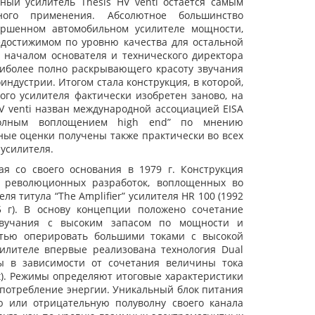
ый усилитель Thesis HV venti остается самым
ого применения. Абсолютное большинство
ершенном автомобильном усилителе мощности,
 недостижимом по уровню качества для остальной
м началом основателя и технического директора
наиболее полно раскрывающего красоту звучания
ндустрии. Итогом стала конструкция, в которой,
го усилителя фактически изобретен заново, на
V venti назван международной ассоциацией EISA
полным воплощением high end” по мнению
чные оценки получены также практически во всех
усилителя.
я со своего основания в 1979 г. Конструкция
х революционных разработок, воплощенных во
я титула “The Amplifier” усилителя HR 100 (1992
5 г). В основу концепции положено сочетание
звучания с высоким запасом по мощности и
стью оперировать большими токами с высокой
силителе впервые реализована технология Dual
ы в зависимости от сочетания величины тока
nt). Режимы определяют итоговые характеристики
 потребление энергии. Уникальный блок питания
ю или отрицательную полуволну своего канала