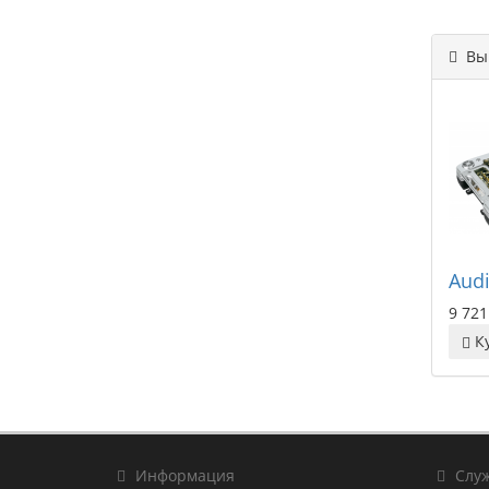
Вы 
Audi
9 721
К
Информация
Служ