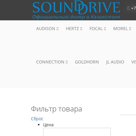
+7
AUDISON
HERTZ
FOCAL
MOREL
CONNECTION
GOLDHORN
JL AUDIO
V
Фильтр товара
Сброс
Цена