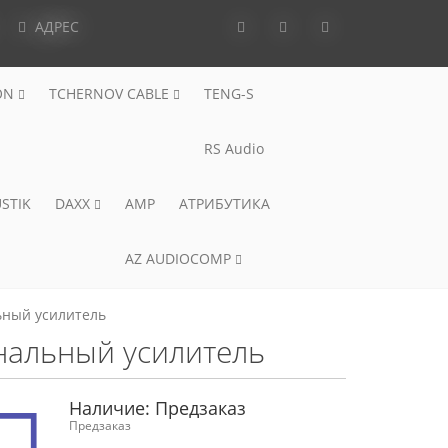
АДРЕС
ON
TCHERNOV CABLE
TENG-S
RS Audio
STIK
DAXX
AMP
АТРИБУТИКА
AZ AUDIOCOMP
льный усилитель
канальный усилитель
Наличие:
Предзаказ
Предзаказ