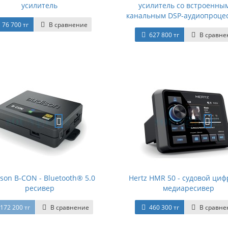
усилитель
усилитель со встроенным
канальным DSP-аудиопроце
76 700 тг
В сравнение
627 800 тг
В сравне
son B-CON - Bluetooth® 5.0
Hertz HMR 50 - судовой ци
ресивер
медиаресивер
172 200 тг
В сравнение
460 300 тг
В сравне