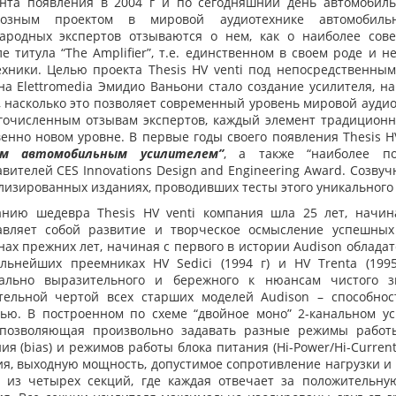
нта появления в 2004 г и по сегодняшний день автомобильн
иозным проектом в мировой аудиотехнике автомобильн
ародных экспертов отзываются о нем, как о наиболее сов
е титула “The Amplifier”, т.е. единственном в своем роде и
ехники. Целью проекта Thesis HV venti под непосредственны
на Elettromedia Эмидио Ваньони стало создание усилителя, 
 насколько это позволяет современный уровень мировой аудиои
гочисленным отзывам экспертов, каждый элемент традиционно
венно новом уровне. В первые годы своего появления Thesis H
им автомобильным усилителем”
, а также “наиболее 
вителей CES Innovations Design and Engineering Award. Созву
лизированных изданиях, проводивших тесты этого уникального 
анию шедевра Thesis HV venti компания шла 25 лет, начина
авляет собой развитие и творческое осмысление успешны
ах прежних лет, начиная с первого в истории Audison обладател
альнейших преемниках HV Sedici (1994 г) и HV Trenta (199
ально выразительного и бережного к нюансам чистого 
тельной чертой всех старших моделей Audison – способно
тью. В построенном по схеме “двойное моно” 2-канальном у
 позволяющая произвольно задавать разные режимы работ
я (bias) и режимов работы блока питания (Hi-Power/Hi-Curre
ия, выходную мощность, допустимое сопротивление нагрузки и
т из четырех секций, где каждая отвечает за положительну