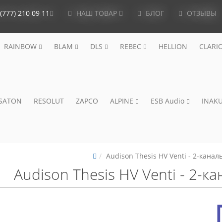
(777) 210 09 11
НАШ ТОВАР
БЛОГ
ОТЗЫВЫ
RAINBOW
BLAM
DLS
REBEC
HELLION
CLARI
ISATON
RESOLUT
ZAPCO
ALPINE
ESB Audio
INAKU
Audison Thesis HV Venti - 2-кана
Audison Thesis HV Venti - 2-