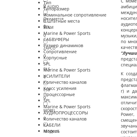
С моме
Тип
0
амбиц
JL AUDIO
Типоразмер
междун
0
Номинальное сопротивление
носител
Ожидается
В штатные места
аудиот
0
SPL
BLAM
концер
Marine & Power Sports
0
музыки,
САБВУФЕРЫ
по мно
Размер динамиков
качест
ZAPCO
Сопротивление
“Лучш
0
Корпусные
предста
SPL
специа
DLS
Marine & Power Sports
К созд
УСИЛИТЕЛИ
0
предст
Количество каналов
флагман
Класс усиления
ESB
г) и д
Процессорные
максим
0
SPL
отличи
Marine & Power Sports
скорос
MOREL
АУДИОПРОЦЕССОРЫ
Power,
0
Количество каналов
смещени
КАБЕЛИ
звучан
Модель
RESOLUT
состои