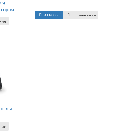
 9-
ссором
83 800 тг
В сравнение
ние
фровой
ние