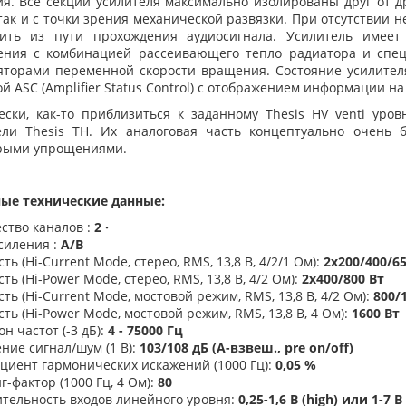
ия. Все секции усилителя максимально изолированы друг от 
так и с точки зрения механической развязки. При отсутствии 
ить из пути прохождения аудиосигнала. Усилитель имеет
ения с комбинацией рассеивающего тепло радиатора и спе
яторами переменной скорости вращения. Состояние усилите
й ASC (Amplifier Status Control) с отображением информации н
ески, как-то приблизиться к заданному Thesis HV venti уро
ели Thesis TH. Их аналоговая часть концептуально очень б
рыми упрощениями.
ые технические данные:
ство каналов :
2 ·
силения :
A/B
ь (Hi-Current Mode, стерео, RMS, 13,8 В, 4/2/1 Ом):
2х200/400/65
ь (Hi-Power Mode, стерео, RMS, 13,8 В, 4/2 Ом):
2х400/800 Вт
ь (Hi-Current Mode, мостовой режим, RMS, 13,8 В, 4/2 Ом):
800/
ь (Hi-Power Mode, мостовой режим, RMS, 13,8 В, 4 Ом):
1600 Вт
н частот (-3 дБ):
4 - 75000 Гц
ние сигнал/шум (1 В):
103/108 дБ (А-взвеш., pre on/off)
циент гармонических искажений (1000 Гц):
0,05 %
-фактор (1000 Гц, 4 Ом):
80
тельность входов линейного уровня:
0,25-1,6 В (high) или 1-7 В