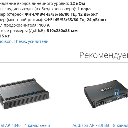
ивление входов линейного уровня:
22 кОм
ые аудиовыходы (в обход кроссовера):
1 пара
ер (стерео):
ФНЧ/ФВЧ 45/55/65/80 Гц, 12 дБ/окт
ер (мостовой режим):
ФНЧ 45/55/65/80 Гц, 24 дБ/окт
л предохранителя:
100 А
тные размеры (ДхШхВ):
510х280х85 мм
15 кг
udison
,
Thesis
,
усилители
Рекомендуе
cal AP-4340 - 4-канальный
Audison AP F8.9 Bit - 8-кан