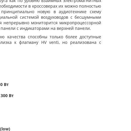
друга как по уровню взаимных электромагнитных
необходимости в кроссоверах их можно полностью
 принципиально новую в аудиотехнике схему
циальной системой воздуховодов с бесшумными
ля непрерывно мониторится микропроцессорной
а панели с индикаторами на верхней панели.
вню качества способны только более доступные
лизка к флагману HV venti, но реализована с
0 Вт
1300 Вт
 (low)