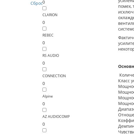
усилен
0
Сброс
помех, 
исключ
CLARION
охлажд
0
вентил
системо
REBEC
Фактич
0
усилит
некото
RS AUDIO
0
Основн
Количе
CONNECTION
Класс у
0
Мощност
Мощност
Alpine
Мощност
Мощност
0
Диапазо
Отноше
AZ AUDIOCOMP
Коэффи
0
Демпинг
Чувстви