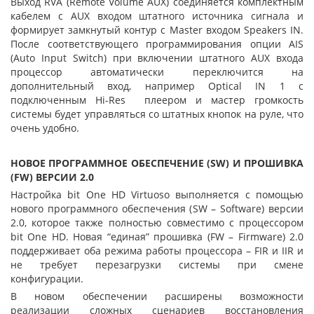
Выход RVA (Remote Volume AUX) соединяется комплектным
кабелем с AUX входом штатного источника сигнала и
формирует замкнутый контур с Master входом Speakers IN.
После соответствующего программирования опции AIS
(Auto Input Switch) при включении штатного AUX входа
процессор автоматически переключится на
дополнительный вход, например Optical IN 1 с
подключенным Hi-Res плеером и мастер громкость
системы будет управляться со штатных кнопок на руле, что
очень удобно.
НОВОЕ ПРОГРАММНОЕ ОБЕСПЕЧЕНИЕ (SW) И ПРОШИВКА
(FW) ВЕРСИИ 2.0
Настройка bit One HD Virtuoso выполняется с помощью
нового программного обеспечения (SW – Software) версии
2.0, которое также полностью совместимо c процессором
bit One HD. Новая “единая” прошивка (FW – Firmware) 2.0
поддерживает оба режима работы процессора – FIR и IIR и
не требует перезагрузки системы при смене
конфигурации.
В новом обеспечении расширены возможности
реализации сложных сценариев восстановления