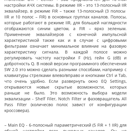
настройки АЧХ системы. В режиме IIR – это 13-полосный IIR
эквалайзер, в режиме FIR – также 13-полосный (3 полосы
IIR и 10 полос – FIR) в основных группах каналов. Полосы,
которые работают в режиме IIR, для большей наглядности
отображаются синим цветом, а FIR – ярко зеленым.
Применение эквалайзеров с конечной импульсной
характеристикой также как и в случае с цифровыми
фильтрами означает минимальное влияние на фазовую
характеристику сигнала. В каждой полосе можно
регулировать частоту настройки F (Hz), гейн G (dB) и
добротность Q. В новой версии программного обеспечения
SW 2.0 это можно сделать разными способами, например с
клавиатуры стрелками влево/вправо и кнопками Ctrl и Tab,
что очень удобно. Если развернуть окно EQ Settings,
открываются новые скрытые возможности, которых
раньше не было. Это возможность выбора модели
эквализации - Shelf Filer, Notch Filter и фазовращатель All
Pass Filter (количесво полос завист от конфигурации
кроссовера).
– Main EQ - 6-полосный параметрический (5 FIR + 1 IIR) для
общей настройки всех выходных каналов. Он не