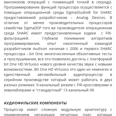
(миллионов операций с плавающей точкой в секунду).
Программирование функций процессора осуществляется с
помощью операционной среды SigmaStudio® for SHARC
предоставляемой разработчиком – Analog Devices. B
отличие от менее производительных процессоров
семейства SigmaDSP того же производителя операционная
среда SHARC имеет предустановленные кодеки c FIR-
фильтрацией. Глубокое понимание алгоритмов
программирования, опыт накопленный командой
разработчиков Audison начиная с 2006 и первого SHARC
процессора – bit One, многочисленные объективные тесты
и прослушивания, все это позволило достичь с платформой
bit One HD Virtuoso нового уровня качества звука с новыми
возможностями. Bit One HD Virtuoso это один из немногих и
единственный автомобильный аудиопроцессор в
серийном производстве который может работать в двух
разных режимах: 9-канальный режим с FIR-кроссоверами и
эквалайзерами и “стандартный” 13-канальный IIR.
АУДИОФИЛЬСКИЕ КОМПОНЕНТЫ
Процессор имеет сложную модульную архитектуру с
применением нескольких печатных плат, которые