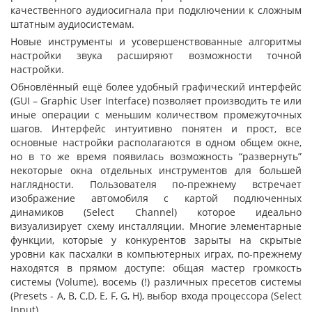
качественного аудиосигнала при подключении к сложным
штатным аудиосистемам.
Новые инструменты и усовершенствованные алгоритмы
настройки звука расширяют возможности точной
настройки.
Обновлённый ещё более удобный графический интерфейс
(GUI – Graphic User Interface) позволяет производить те или
иные операции с меньшим количеством промежуточных
шагов. Интерфейс интуитивно понятен и прост, все
основные настройки располагаются в одном общем окне,
но в то же время появилась возможность “развернуть”
некоторые окна отдельных инструментов для большей
наглядности. Пользователя по-прежнему встречает
изображение автомобиля с картой подлюченных
динамиков (Select Channel) которое идеально
визуализирует схему инсталляции. Многие элементарные
функции, которые у конкурентов зарыты на скрытые
уровни как пасхалки в компьютерных играх, по-прежнему
находятся в прямом доступе: общая мастер громкость
системы (Volume), восемь (!) различных пресетов системы
(Presets - А, В, C,D, E, F, G, H), выбор входа процессора (Select
Input).