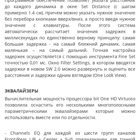
Программное обеспечение позволяет указать расстояние
до каждого динамика в окне Set Distance (с шагом
примерно 1.4 см), причем можно указать нужное значение
без перебора кнопками вверх/вниз, а просто введя нужное
значение с клавиатуры. После этого система
автоматически рассчитает значения задержек в
миллисекундах по единственно верному принципу: самая
большая задержка - на самый ближний динамик, самая
маленькая – на самый дальний. Точная настройка
задержек осуществляется с помощью инструмента Fine Set
точностью 0,01 мс. Окно Filter Settings, в котором вводятся
задержки в новом SW 2.0 можно развернуть и оценить все
расстояния и задержки одним взглядом (One Look View).
ЭКВАЛАЙЗЕРЫ
Вычислительная мощность процессора bit One HD Virtuoso
позволила оснастить его несколькими многополосными
параметрическими эквалайзерами которые можно
использовать вместе или по отдельности.
- Channels EQ для каждой из шести групп каналов
Front/Rear L/R + Center + Sub предназначен для точной