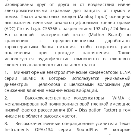
изолированы друг от друга и от воздействия извне
электромагнитными экранами для защиты от шумов и
помех. Плата аналоговых входов (Analog Input) оснащена
высококачественными аналого-цифровыми конверторами
(ADC) Cirrus Logic CS5366 c разрешением 192 кГц / 24 бита.
На основной материнской плате (Mother Board) по
сравнению с предшественником доработаны
характеристики блока питания, чтобы сократить риск
отключения при просадке напряжения. Также
используются аудиофильские компоненты в ключевых
элементах аналогового сигнального тракта.
1. Миниатюрные электролитические конденсаторы ELNA
серии SILMIC в которых используется уникальный
диэлектрик – целлюлоза с шелковыми волокнами для
снижения влияния механических вибраций.
2. Высококачественные конденсаторы WIMA с
металлизированной полипропиленовой пленкой имеющие
низкий фактор рассеивания (DF – Dissipation Factor) в том
числе и в области высоких частот.
3. Высококачественные операционные усилители Texas
Instruments OPAx134 серии SoundPlus ™ которые