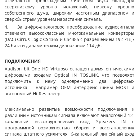
отличаются превосходным качеством звука благодаря
сверхнизкому уровню искажений, низкому уровню
собственного шума, широким частотным диапазоном и
сверхбыстрым уровнем нарастания сигнала.
4. За цифро-аналоговое преобразование аудиосигнала
отвечают высококлассные многоканальные конверторы
(DAC) Cirrus Logic CS4365 и CS4385 с разрешением 192 кГц /
24 бита и динамическим диапазоном 114 дБ.
ПОДКЛЮЧЕНИЯ
Audison bit One HD Virtuoso оснащен двумя оптическими
цифровыми входами Optical IN TOSLINK, что позволяет
подключить к нему одновременно два цифровых
источника – например ОЕМ интерфейс шины MOST и
автономный Hi-Res плеер.
Максимально развитые возможности подключения к
различным источникам сигнала включают аналоговый 12-
канальный высокоуровневый вход Speakers IN c
программной возможностью сборки и восстановления
сигнала штатного усилителя, 6-канальный линейный вход