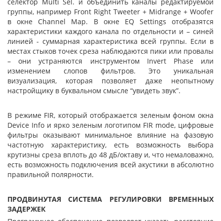
селектор Multi Sel. и объединить каналы редактируемой
группы, например Front Right Tweeter + Midrange + Woofer
в окне Channel Map. В окне EQ Settings отобразятся
характеристики каждого канала по отдельности и – синей
линией - суммарная характеристика всей группы. Если в
местах стыков точек среза наблюдаются пики или провалы
– они устраняются инструментом Invert Phase или
изменением слопов фильтров. Это уникальная
визуализация, которая позволяет даже неопытному
настройщику в буквальном смысле “увидеть звук”.
В режиме FIR, который отображается зеленым фоном окна
Device Info и ярко зеленым логотипом FIR mode, цифровые
фильтры оказывают минимальное влияние на фазовую
частотную характеристику, есть возможность выбора
крутизны среза вплоть до 48 дБ/октаву и, что немаловажно,
есть возможность подключения всей акустики в абсолютно
правильной полярности.
ПРОДВИНУТАЯ СИСТЕМА РЕГУЛИРОВКИ ВРЕМЕННЫХ
ЗАДЕРЖЕК