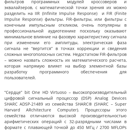
фильтров программных модулей кроссоверов и
эквалайзеров, с математической точки зрения их можно
разделить на IIR (Infinite Impulse Response) и FIR (Finite
Impulse Response) фильтры. FIR-фильтры, или фильтры с
конечным импульсным откликом, очень популярны в
профессиональной аудиотехнике поскольку оказывают
минимальное влияние на фазовую характеристику сигнала
при изменении его амплитуды, электрическая фаза
сигнала не “вертится” в точках коррекции и сведения
сложных многополосных систем. Недостатком FIR-фильтров
– можно назвать сложность их математического расчета,
которая напрямую влияет на выбор элементной базы
разработку программного обеспечения для
пользователей.
“Сердце” bit One HD Virtuoso – высокопроизводительный
цифровой сигнальный процессор (DSP) Analog Devices
SHARC ADSP-21489 из семейства SHARC® (SHARC – Super
Harvard ARchitecture Computer). Процессоры этого
семейства отличаются высокой производительностью
арифметических операций с 32-разрядными числами в
формате с плавающей точкой до 450 МГц / 2700 MFLOPs