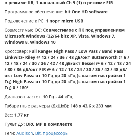
в режиме IIR, 1-канальный Ch 9 (1) в режиме FIR
Программное обеспечение:
bit One HD software
Подключение к PC:
1 порт micro USB
Совместимые ОС:
Совместимое с ПК под управлением
Microsoft Windows (32/64 bit): XP, Vista, Windows 7,
Windows 8, Windows 10
Кроссовер:
Full Range/ High Pass / Low Pass / Band Pass
Linkwitz- Riley @ 12 / 24 / 36 / 48 дБ/окт Butterworth @ 6 /
12 / 18 / 24 / 30 / 36 / 42 / 48 дБ/окт Bessel @ 6 / 12 / 18 / 24
/ 30 / 36 дБ/окт FIR @ 6 / 12 / 18 / 24 / 30 / 36 / 42 / 48 дБ/
окт Low Pass: от 10 Гц до 20 кГц (с шагом настройки 1
Гц) High Pass: от 10 Гц до 20 кГц (с шагом настройки 1
Гц) 0 / 180°
Диапазон частот:
10 Гц - 44 кГц
Габаритные размеры (ДхШхВ):
148 х 43,6 х 233 мм
Вес:
1,77 кг
Пульт ДУ:
DRC MP в комплекте
Теги:
Audison
,
Bit
,
процессоры