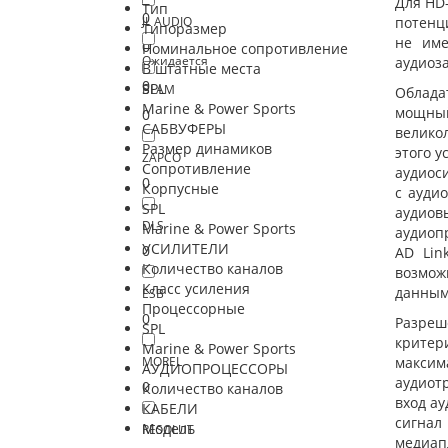
Для HD-
Тип
0
JL AUDIO
потенци
Типоразмер
не име
0
Номинальное сопротивление
Ожидается
аудиоз
В штатные места
0
SPL
BLAM
Облада
Marine & Power Sports
мощный
0
САБВУФЕРЫ
велико
Размер динамиков
этого у
ZAPCO
Сопротивление
аудиоси
0
Корпусные
с ауди
SPL
аудиов
DLS
Marine & Power Sports
аудиоп
УСИЛИТЕЛИ
0
AD Lin
Количество каналов
возмож
Класс усиления
данными
ESB
Процессорные
0
Разреш
SPL
критер
Marine & Power Sports
MOREL
максим
АУДИОПРОЦЕССОРЫ
аудиотр
0
Количество каналов
вход ау
КАБЕЛИ
сигнал
Модель
RESOLUT
медиап