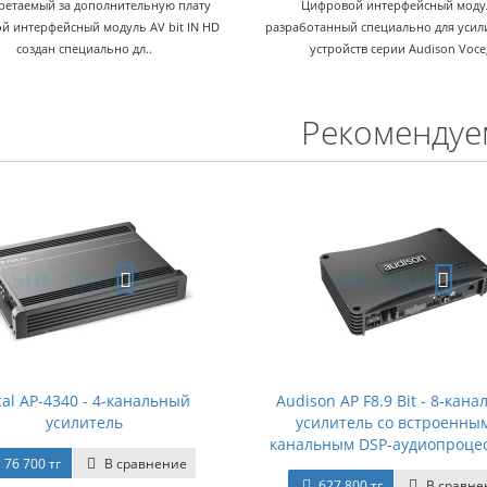
етаемый за дополнительную плату
Цифровой интерфейсный моду
й интерфейсный модуль AV bit IN HD
разработанный специально для уси
создан специально дл..
устройств серии Audison Voce,
Рекомендуе
cal AP-4340 - 4-канальный
Audison AP F8.9 Bit - 8-кан
усилитель
усилитель со встроенным
канальным DSP-аудиопроце
76 700 тг
В сравнение
627 800 тг
В сравне