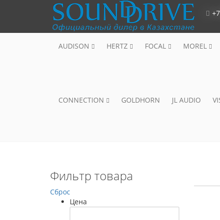
+7
AUDISON
HERTZ
FOCAL
MOREL
CONNECTION
GOLDHORN
JL AUDIO
V
Фильтр товара
Сброс
Цена