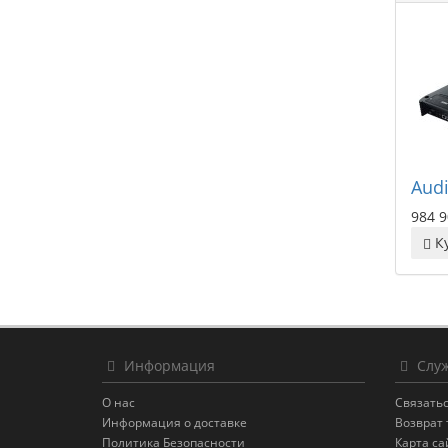
Audi
984 9
К
Информация
Служ
О нас
Связатьс
Информация о доставке
Возврат 
Политика Безопасности
Карта са