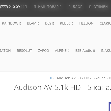
(777) 210 09 11
НАШ ТОВАР
БЛОГ
ОТЗЫВЫ
RAINBOW
BLAM
DLS
REBEC
HELLION
CLARI
ISATON
RESOLUT
ZAPCO
ALPINE
ESB Audio
INAKU
Audison AV 5.1k HD - 5-каналь
Audison AV 5.1k HD - 5-кан