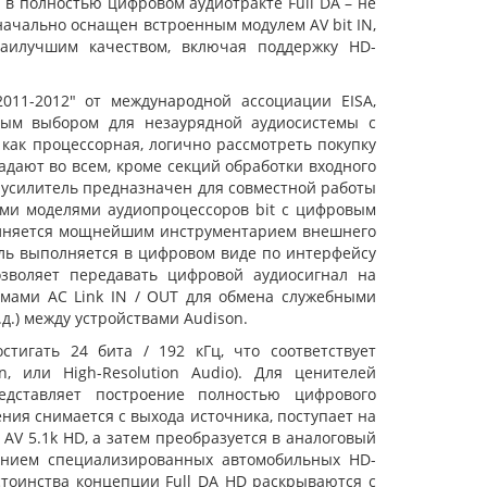
 в полностью цифровом аудиотракте Full DA – не
начально оснащен встроенным модулем AV bit IN,
аилучшим качеством, включая поддержку HD-
011-2012" от международной ассоциации EISA,
ным выбором для незаурядной аудиосистемы с
как процессорная, логично рассмотреть покупку
падают во всем, кроме секций обработки входного
е. усилитель предназначен для совместной работы
щими моделями аудиопроцессоров bit c цифровым
полняется мощнейшим инструментарием внешнего
ель выполняется в цифровом виде по интерфейсу
озволяет передавать цифровой аудиосигнал на
мами AС Link IN / OUT для обмена служебными
.) между устройствами Audison.
тигать 24 бита / 192 кГц, что соответствует
, или High-Resolution Audio). Для ценителей
едставляет построение полностью цифрового
ения снимается с выхода источника, поступает на
 AV 5.1k HD, а затем преобразуется в аналоговый
лением специализированных автомобильных HD-
стоинства концепции Full DA HD раскрываются с