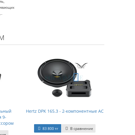
ль,
ливающих
..
м
альный
Hertz DPK 165.3 - 2-компонентные АС
 9-
ссором
83 800 тг
В сравнение
ние