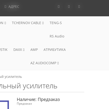
АДРЕС
ON
TCHERNOV CABLE
TENG-S
RS Audio
STIK
DAXX
AMP
АТРИБУТИКА
AZ AUDIOCOMP
ный усилитель
альный усилитель
Наличие:
Предзаказ
Предзаказ