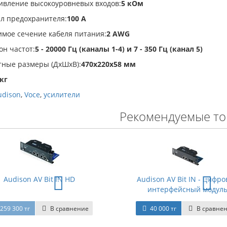
ивление высокоуровневых входов:
5 кОм
л предохранителя:
100 А
имое сечение кабеля питания:
2 AWG
н частот:
5 - 20000 Гц (каналы 1-4) и 7 - 350 Гц (канал 5)
тные размеры (ДхШхВ):
470x220x58 мм
 кг
udison
,
Voce
,
усилители
Рекомендуемые т
Audison AV Bit IN HD
Audison AV Bit IN - цифр
интерфейсный модул
259 300 тг
В сравнение
40 000 тг
В сравне