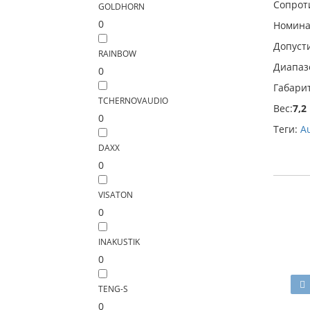
Сопрот
GOLDHORN
0
Номина
Допуст
RAINBOW
Диапазо
0
Габари
TCHERNOVAUDIO
Вес:
7,2
0
Теги:
A
DAXX
0
VISATON
0
INAKUSTIK
0
TENG-S
0