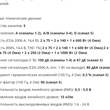
илой.
ые технические данные:
ство каналов:
5
усиления:
A (каналы 1-2), A/B (каналы 3-4), D (канал 5)
ь (CEA-2006-A, 14,4 В):
2 х 75 + 2 х 140 + 1 х 600 Вт (4 Ома)
ь (RMS, 14,4 В, THD 1%):
2 х 75 + 2 х 140 + 1 х 600 Вт (4 Ома);2 х
х 75 (4 Ома) + 2 х 250 (2 Ома) + 1 х 1000 Вт (2 Ома)
ие сигнал/шум (1 В):
100 дБ (каналы 1-4) и 87 дБ (канал 5)
ие сигнал/шум (CEA-2006-A, отн. 1 Вт на выходе):
80 дБА (канал
иент гармонических искажений (100 Гц, 4 Ом):
0,3 % (канал 5)
-фактор (100 Гц, 4 Ом):
80 (канал 5)
тельность входов линейного уровня (RMS):
0,3 - 5,0 В
ивление входов линейного уровня:
15 кОм
тельность высокоуровневых входов (RMS): 1,4 - 24 В