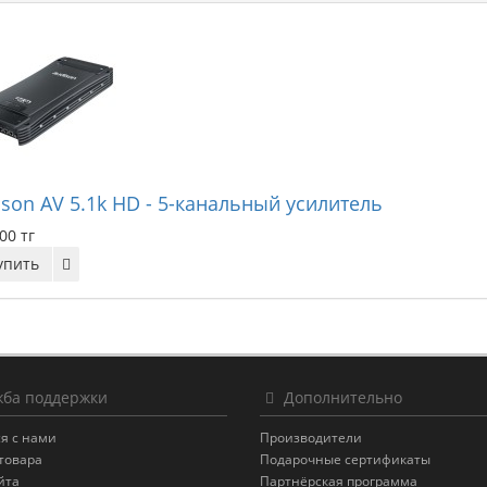
son AV 5.1k HD - 5-канальный усилитель
00 тг
упить
ба поддержки
Дополнительно
я с нами
Производители
товара
Подарочные сертификаты
йта
Партнёрская программа