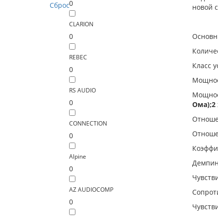
0
Сброс
новой с
CLARION
0
Основн
Количе
REBEC
Класс 
0
Мощност
RS AUDIO
Мощност
0
Ома);2 
Отношен
CONNECTION
Отношен
0
Коэффиц
Alpine
Демпинг
0
Чувстви
AZ AUDIOCOMP
Сопрот
0
Чувстви