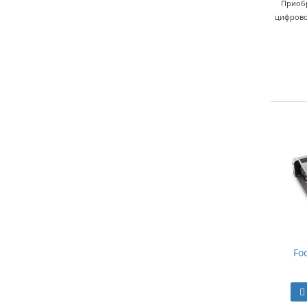
Приобр
цифрово
Fo