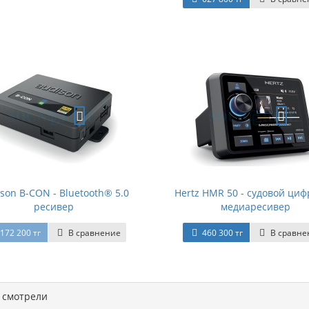
son B-CON - Bluetooth® 5.0
Hertz HMR 50 - судовой ци
ресивер
медиаресивер
172 200 тг
В сравнение
460 300 тг
В сравне
смотрели