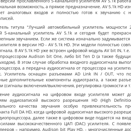
версии прославленного 5-канального усилителя AV 5.1k работа
альная возможность, а прямое предназначение. AV 5.1k HD из
ет аналоговых входов и полностью готов к звучанию с н
аписей.
тель титула "Лучший автомобильный усилитель мощности 2
 5-канальный усилитель AV 5.1k и сегодня будет прекрас
лепным звучанием. Если же система изначально задумывается 
силителя в версии HD - AV 5.1k HD. Эти модели полностью сов
гнала. В AV 5.1k HD уже встроен цифровой модуль AV bit IN, т.
опроцессором Audison bit One, либо bit Ten D (а также буду
ыходом). В этом случае обработка входного аудиосигнала вы
роцессора, а передача аудиосигнала от процессора на усилит
k. Усилитель оснащен разъемами AD Link IN / OUT, что п
ные дополнительные компоненты аудиотракта, а также разъе
 (сигналы включения/выключения, регулировка громкости и т.д
ение аудиосигнала на цифровом входе усилителя может дос
иям аудиозаписей высокого разрешения HD (High Definition
ального качества звучания особую привлекательность пр
акта Full DA HD, когда цифровой аудиосигнал высокого разреш
диопроцессора, далее также в цифровом виде подается на вход
 силами высококачественного ЦАП (DAC) усилителя. С появ
лееров – например, Audison bit Play HD, - многочисленные до