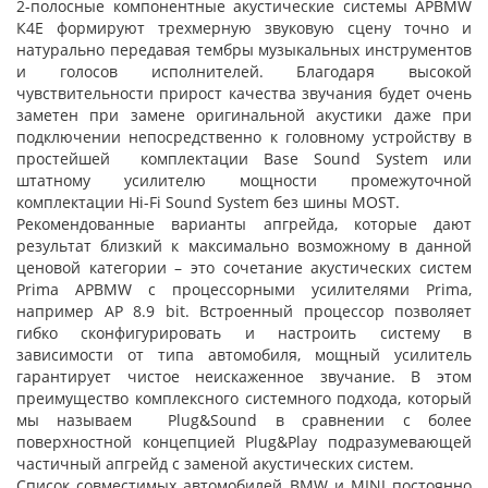
2-полосные компонентные акустические системы APBMW
К4Е формируют трехмерную звуковую сцену точно и
натурально передавая тембры музыкальных инструментов
и голосов исполнителей. Благодаря высокой
чувствительности прирост качества звучания будет очень
заметен при замене оригинальной акустики даже при
подключении непосредственно к головному устройству в
простейшей комплектации Base Sound System или
штатному усилителю мощности промежуточной
комплектации Hi-Fi Sound System без шины MOST.
Рекомендованные варианты апгрейда, которые дают
результат близкий к максимально возможному в данной
ценовой категории – это сочетание акустических систем
Prima APBMW с процессорными усилителями Prima,
например AP 8.9 bit. Встроенный процессор позволяет
гибко сконфигурировать и настроить систему в
зависимости от типа автомобиля, мощный усилитель
гарантирует чистое неискаженное звучание. В этом
преимущество комплексного системного подхода, который
мы называем Plug&Sound в сравнении с более
поверхностной концепцией Plug&Play подразумевающей
частичный апгрейд с заменой акустических систем.
Список совместимых автомобилей BMW и MINI постоянно