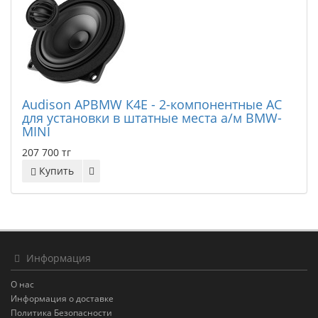
Audison APBMW К4E - 2-компонентные АС
для установки в штатные места а/м BMW-
MINI
207 700 тг
Купить
Информация
О нас
Информация о доставке
Политика Безопасности