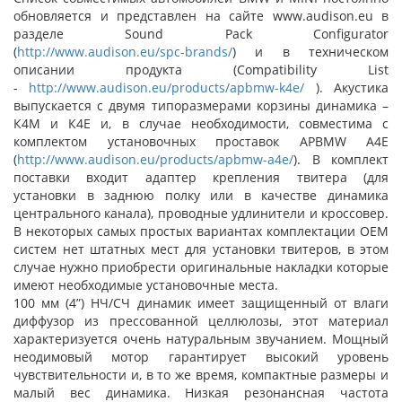
обновляется и представлен на сайте www.audison.eu в
разделе Sound Pack Configurator
(
http://www.audison.eu/spc-brands/
) и в техническом
описании продукта (Compatibility List
-
http://www.audison.eu/products/apbmw-k4e/
). Акустика
выпускается с двумя типоразмерами корзины динамика –
К4М и К4Е и, в случае необходимости, совместима с
комплектом установочных проставок APBMW A4E
(
http://www.audison.eu/products/apbmw-a4e/
). В комплект
поставки входит адаптер крепления твитера (для
установки в заднюю полку или в качестве динамика
центрального канала), проводные удлинители и кроссовер.
В некоторых самых простых вариантах комплектации ОЕМ
систем нет штатных мест для установки твитеров, в этом
случае нужно приобрести оригинальные накладки которые
имеют необходимые установочные места.
100 мм (4”) НЧ/СЧ динамик имеет защищенный от влаги
диффузор из прессованной целлюлозы, этот материал
характеризуется очень натуральным звучанием. Мощный
неодимовый мотор гарантирует высокий уровень
чувствительности и, в то же время, компактные размеры и
малый вес динамика. Низкая резонансная частота