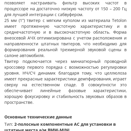
позволяет настраивать фильтр высоких частот в
процессоре на достаточно низкую частоту от 150 – 200 Гц
для лучшей интеграции с сабвуфером.
25 мм (1”) твитер с мягким куполом из материала Tetolon
имеет протяженную частотную характеристику и в
среднечастотную и в высокочастотную область. Форма
внеосевой АЧХ оптимизирована с учетом расположения и
направленности штатных твитеров, что необходимо для
формирования реальной трехмерной звуковой сцены в
салоне автомобиля.
Твитер подключается через миниатюрный проводной
кроссовер первого порядка с возможностью регулировки
уровня. НЧ/СЧ динамик благодаря тому, что целлюлоза
имеет прекрасные характеристики демпфирования, играет
сверху на естественном спаде. В совокупности это
обеспечивает линейные фазовые характеристики,
хорошую фокусировку и стабильность звуковых образов в
пространстве.
Основные технические данные
Тип:
2-полосные компонентные АС для установки в
штатные места а/м BMW-MINI