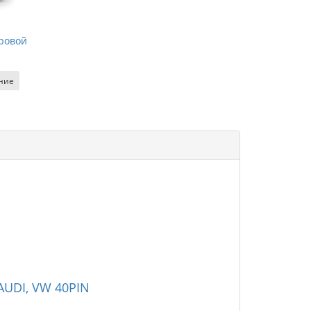
фровой
ние
AUDI, VW 40PIN