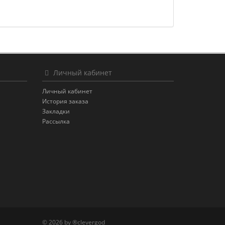
Личный кабинет
Личный кабинет
История заказа
Закладки
Рассылка
© 2026 by ®clevergod