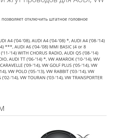
, позволяет отключить штатное головное
UDI A4 ('04-'08), AUDI A4 ('04-'08) *, AUDI A4 ('08-'14)
4) ***, AUDI A6 ('04-'08) MMI BASIC (4 or 8
 ('11-'14) WITH CHORUS RADIO, AUDI Q5 ('08-'14)
IO, AUDI TT ('06-'14) *, VW AMAROK ('10-'14), WV
ARAVELLE ('09-'14), VW GOLF PLUS ('05-'14), VW
14), VW POLO ('05-'13), VW RABBIT ('03-'14), VW
G ('02-'14), VW TOURAN ('03-'14), VW TRANSPORTER
м