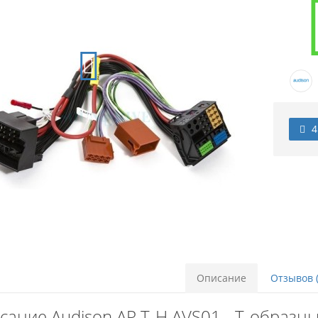
4
Описание
Отзывов (
сание Audison AP T-H AVS01 - T-образн