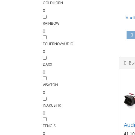
GOLDHORN
0
Audi
RAINBOW
0
TCHERNOVAUDIO
0
Вы 
DAXX
0
VISATON
0
INAKUSTIK
0
Audi
TENG-S
0
41 10