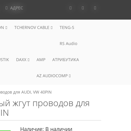
АДРЕС
ON
TCHERNOV CABLE
TENG-S
RS Audio
STIK
DAXX
AMP
АТРИБУТИКА
AZ AUDIOCOMP
оводов для AUDI, VW 40PIN
ный жгут проводов для
IN
Наличие:
В наличии