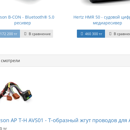
son B-CON - Bluetooth® 5.0
Hertz HMR 50 - судовой ци
ресивер
медиаресивер
172 200 тг
В сравнение
460 300 тг
В сравне
смотрели
son AP T-H AVS01 - T-образный жгут проводов для 
0 тг