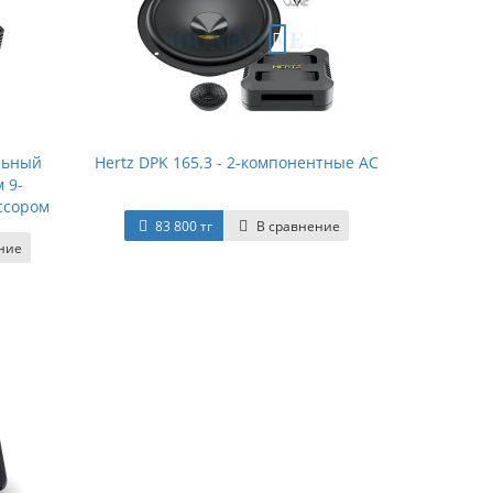
альный
Hertz DPK 165.3 - 2-компонентные АС
 9-
ссором
83 800 тг
В сравнение
ние