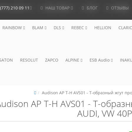
(777) 210 09 11
НАШ ТОВАР
БЛОГ
ОТЗЫВЫ
RAINBOW
BLAM
DLS
REBEC
HELLION
CLARI
ISATON
RESOLUT
ZAPCO
ALPINE
ESB Audio
INAKU
Audison AP T-H AVS01 - T-образный жгут пр
Audison AP T-H AVS01 - T-образ
AUDI, VW 40P