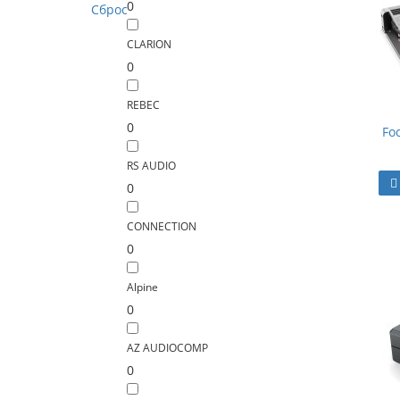
0
Сброс
CLARION
0
REBEC
0
Fo
RS AUDIO
0
CONNECTION
0
Alpine
0
AZ AUDIOCOMP
0