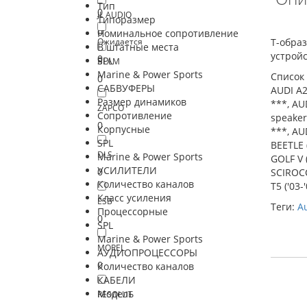
Тип
0
JL AUDIO
Типоразмер
0
Номинальное сопротивление
Ожидается
T-образ
В штатные места
устройс
0
SPL
BLAM
Marine & Power Sports
Список
0
САБВУФЕРЫ
AUDI A2 
Размер динамиков
***, AUD
ZAPCO
Сопротивление
speaker
0
Корпусные
***, AU
SPL
BEETLE 
DLS
Marine & Power Sports
GOLF V (
УСИЛИТЕЛИ
0
SCIROCC
Количество каналов
T5 ('03-
Класс усиления
ESB
Теги:
A
Процессорные
0
SPL
Marine & Power Sports
MOREL
АУДИОПРОЦЕССОРЫ
0
Количество каналов
КАБЕЛИ
Модель
RESOLUT