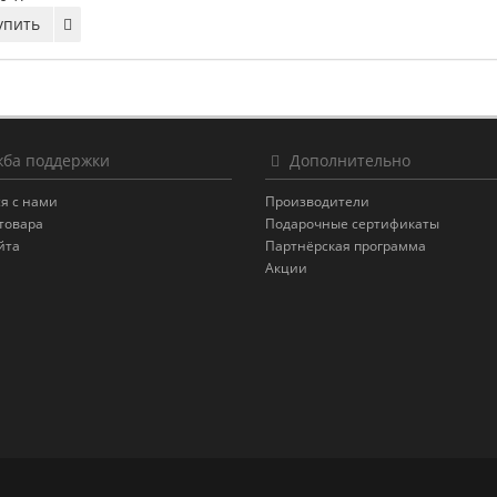
упить
ба поддержки
Дополнительно
я с нами
Производители
товара
Подарочные сертификаты
йта
Партнёрская программа
Акции