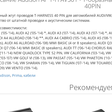
40PIN
ный жгут проводов T-HARNESS 40 PIN для автомобилей AUDI/VW
тво от штатной проводки к акустическим системам.
 совместимости:
('05-'14), AUDI A2 ('05-'14) *, AUDI A3 ('07-'14), AUDI A3 ('07-'14) *, A
I A4 ALLROAD ('08-'14) **, AUDI A4 CABRIO ('05-'14), AUDI A5 ('08-'1
s), AUDI A6 ALLROAD ('06-'08) MMI BASIC (4 or 8 speakers), AUDI Q3
DI Q7 ('06-14) MMI BASIC (8 speakers), AUDI TT ('06-'14) CHORUS RAD
('11-'14) NEW QUADLOCK TYPE 52 PIN, VW CALIFORNIA ('03-'14), VW C
'03-'07) VW GOLF VI ('08-13), VW PASSAT ('05-'14) VW PHAETON ('10-'
O ('08-'14), VW SHARAN ('09-'14), VW TIGUAN ('07-'14), VW TOUARE
'09) VW VENTO ('09-'14).
udison
,
Prima
,
кабели
Рекомендуе