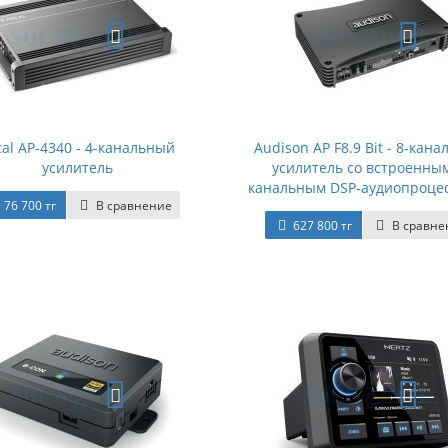
cal AP-4340 - 4-канальный
Audison AP F8.9 Bit - 8-кан
усилитель
усилитель со встроенным
канальным DSP-аудиопроце
76 700 тг
В сравнение
627 800 тг
В сравне