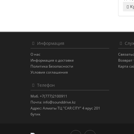
К
Информация
Служ
О нас
Связатьс
Информация о доставке
Возврат 
Политика Безопасности
Карта са
Условия соглашения
Телефон
Моб. +7(777)2100911
Почта: info@sounddrive.kz
Адрес: Алматы ТЦ "CAR CITY" 4 ярус 201
бутик