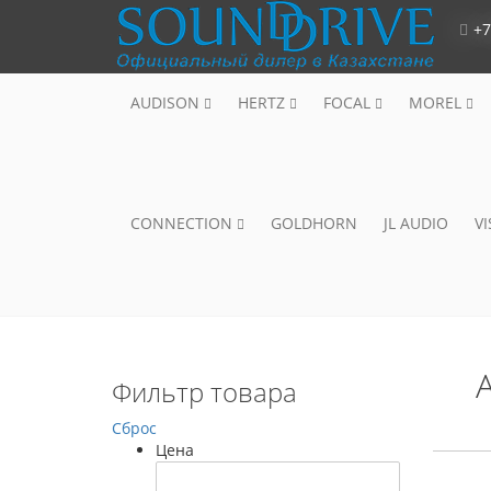
+7
AUDISON
HERTZ
FOCAL
MOREL
CONNECTION
GOLDHORN
JL AUDIO
V
Фильтр товара
Сброс
Цена