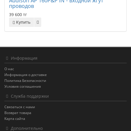
Audison AP 160P&P IN - входной жгут
проводов
39 600 тг
Купить
Информация
О нас
Информация о доставке
Политика Безопасности
Условия соглашения
Служба поддержки
Связаться с нами
Возврат товара
Карта сайта
Дополнительно