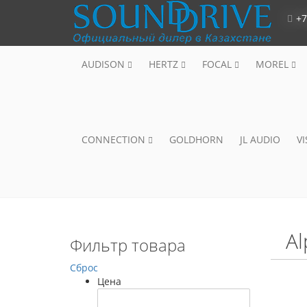
+7
AUDISON
HERTZ
FOCAL
MOREL
CONNECTION
GOLDHORN
JL AUDIO
V
Al
Фильтр товара
Сброс
Цена