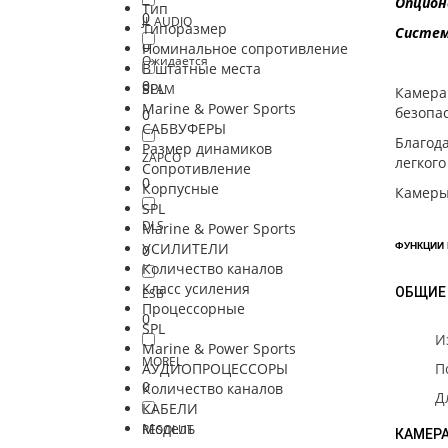
Опцион
Тип
0
JL AUDIO
Типоразмер
Систем
0
Номинальное сопротивление
Ожидается
В штатные места
0
SPL
BLAM
Камера 
Marine & Power Sports
безопа
0
САБВУФЕРЫ
Благод
Размер динамиков
ZAPCO
легког
Сопротивление
0
Корпусные
Камеры 
SPL
DLS
Marine & Power Sports
УСИЛИТЕЛИ
ФУНКЦИИ
0
Количество каналов
Класс усиления
ОБЩИЕ
ESB
Процессорные
0
SPL
И
Marine & Power Sports
MOREL
АУДИОПРОЦЕССОРЫ
П
0
Количество каналов
Д
КАБЕЛИ
Модель
RESOLUT
КАМЕР