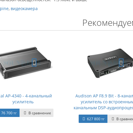
pine
,
видеокамера
Рекомендуе
cal AP-4340 - 4-канальный
Audison AP F8.9 Bit - 8-кан
усилитель
усилитель со встроенным
канальным DSP-аудиопроце
76 700 тг
В сравнение
627 800 тг
В сравне