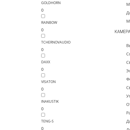
GOLDHORN
М
0
Д
М
RAINBOW
0
КАМЕР
TCHERNOVAUDIO
В
0
С
DAXX
С
0
Э
Ф
VISATON
С
0
У
INAKUSTIK
О
0
Р
Д
TENG-S
0
Д