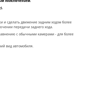
мым подключением.
).
ки и сделать движение задним ходом более
ючении передачи заднего хода.
равнению с обычными камерами - для более
ний вид автомобиля.