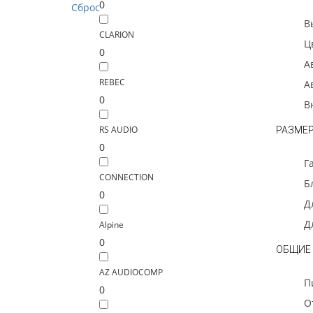
0
Сброс
В
CLARION
Ц
0
А
REBEC
А
0
В
RS AUDIO
РАЗМЕ
0
Г
CONNECTION
Б
0
Д
Д
Alpine
0
ОБЩИЕ
AZ AUDIOCOMP
П
0
О