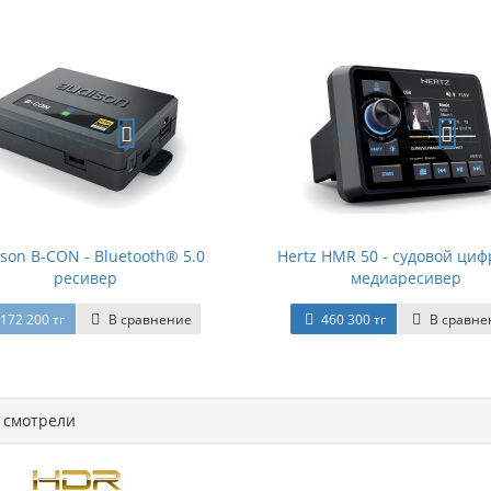
son B-CON - Bluetooth® 5.0
Hertz HMR 50 - судовой ци
ресивер
медиаресивер
172 200 тг
В сравнение
460 300 тг
В сравне
смотрели