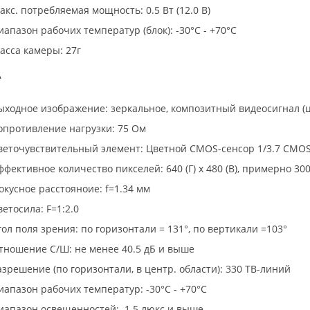
акс. потребляемая мощность: 0.5 Вт (12.0 В)
иапазон рабочих температур (блок): -30°C - +70°C
асса камеры: 27г
А
ыходное изображение: зеркальное, композитный видеосигнал (цв
опротивление нагрузки: 75 Ом
веточувствительный элемент: Цветной CMOS-сенсор 1/3.7 CMOS
ффективное количество пикселей: 640 (Г) x 480 (В), примерно 30
окусное расстояноие: f=1.34 мм
ветосила: F=1:2.0
гол поля зрения: по горизонтали = 131°, по вертикали =103°
тношение С/Ш: не менее 40.5 дБ и выше
азрешение (по горизонтали, в центр. области): 330 ТВ-линий
иапазон рабочих температур: -30°C - +70°C
иапазон освещенностей: 1.5 люкс и выше