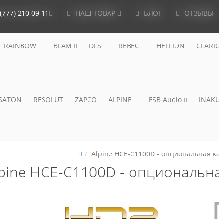
(777) 210 09 11
НАШ ТОВАР
БЛОГ
ОТЗЫВЫ
RAINBOW
BLAM
DLS
REBEC
HELLION
CLARI
ISATON
RESOLUT
ZAPCO
ALPINE
ESB Audio
INAKU
Alpine HCE-C1100D - опциональная к
pine HCE-C1100D - опциональна