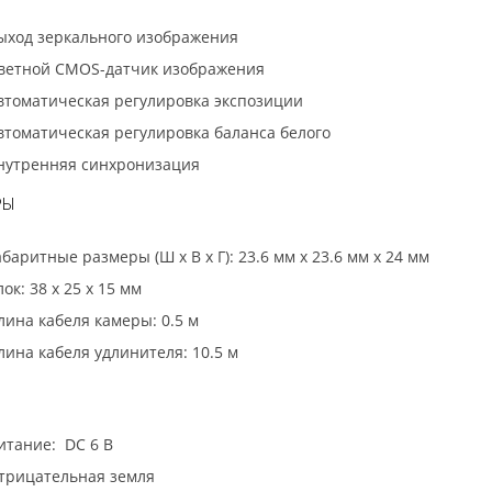
ыход зеркального изображения
ветной CMOS-датчик изображения
втоматическая регулировка экспозиции
втоматическая регулировка баланса белого
нутренняя синхронизация
РЫ
абаритные размеры (Ш x В x Г): 23.6 мм x 23.6 мм x 24 мм
лок: 38 x 25 x 15 мм
лина кабеля камеры: 0.5 м
лина кабеля удлинителя: 10.5 м
итание: DC 6 В
трицательная земля