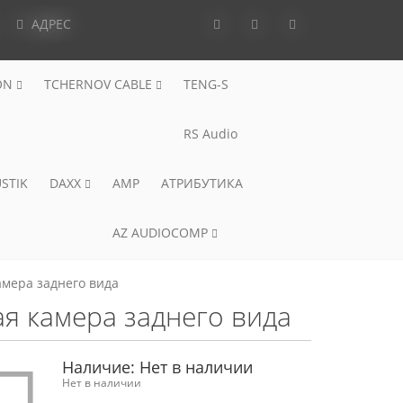
АДРЕС
ON
TCHERNOV CABLE
TENG-S
RS Audio
STIK
DAXX
AMP
АТРИБУТИКА
AZ AUDIOCOMP
амера заднего вида
я камера заднего вида
Наличие:
Нет в наличии
Нет в наличии