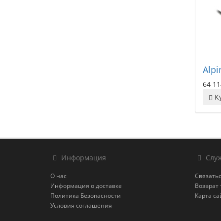
Alp
64 11
К
Информация
Служ
О нас
Связатьс
Информация о доставке
Возврат 
Политика Безопасности
Карта са
Условия соглашения