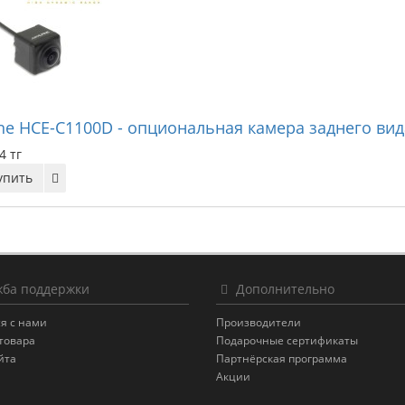
ine HCE-C1100D - опциональная камера заднего вид
4 тг
упить
ба поддержки
Дополнительно
я с нами
Производители
товара
Подарочные сертификаты
йта
Партнёрская программа
Акции