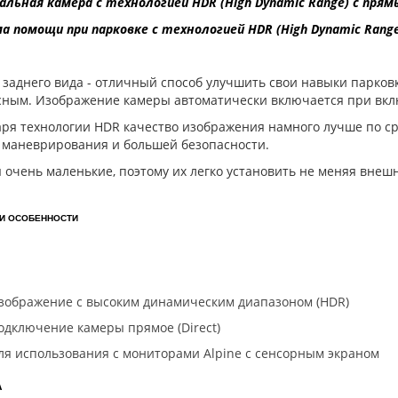
альная камера с технологией HDR (High Dynamic Range) с пря
а помощи при парковке с технологией HDR (High Dynamic Range
заднего вида - отличный способ улучшить свои навыки парков
сным. Изображение камеры автоматически включается при вкл
аря технологии HDR качество изображения намного лучше по с
о маневрирования и большей безопасности.
очень маленькие, поэтому их легко установить не меняя внеш
 И ОСОБЕННОСТИ
зображение с высоким динамическим диапазоном (HDR)
одключение камеры прямое (Direct)
ля использования с мониторами Alpine с сенсорным экраном
А