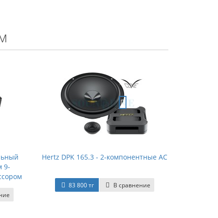
м
альный
Hertz DPK 165.3 - 2-компонентные АС
 9-
ссором
83 800 тг
В сравнение
ние