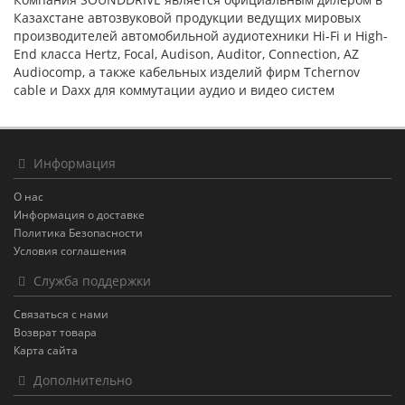
Казахстане автозвуковой продукции ведущих мировых
производителей автомобильной аудиотехники Hi-Fi и High-
End класса Hertz, Focal, Audison, Auditor, Connection, AZ
Audiocomp, а также кабельных изделий фирм Tchernov
cable и Daxx для коммутации аудио и видео систем
Информация
О нас
Информация о доставке
Политика Безопасности
Условия соглашения
Служба поддержки
Связаться с нами
Возврат товара
Карта сайта
Дополнительно