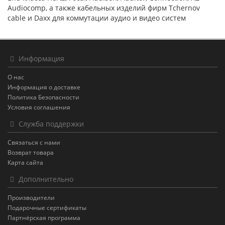
Audiocomp, а также кабельных изделий фирм Tchernov
cable и Daxx для коммутации аудио и видео систем
Информация
О нас
Информация о доставке
Политика Безопасности
Условия соглашения
Служба поддержки
Связаться с нами
Возврат товара
Карта сайта
Дополнительно
Производители
Подарочные сертификаты
Партнёрская программа