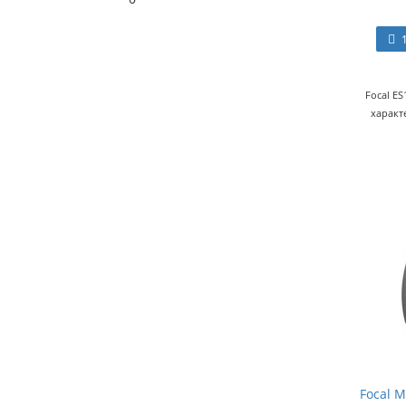
Focal E
характ
Focal 