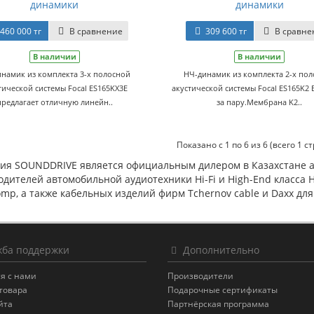
динамики
динамики
460 000 тг
В сравнение
309 600 тг
В сравне
В наличии
В наличии
намик из комплекта 3-х полосной
НЧ-динамик из комплекта 2-х по
тической системы Focal ES165KX3E
акустической системы Focal ES165K2
предлагает отличную линейн..
за пару.Мембрана K2..
Показано с 1 по 6 из 6 (всего 1 с
ия SOUNDDRIVE является официальным дилером в Казахстане а
дителей автомобильной аудиотехники Hi-Fi и High-End класса Hert
mp, а также кабельных изделий фирм Tchernov cable и Daxx дл
ба поддержки
Дополнительно
я с нами
Производители
товара
Подарочные сертификаты
йта
Партнёрская программа