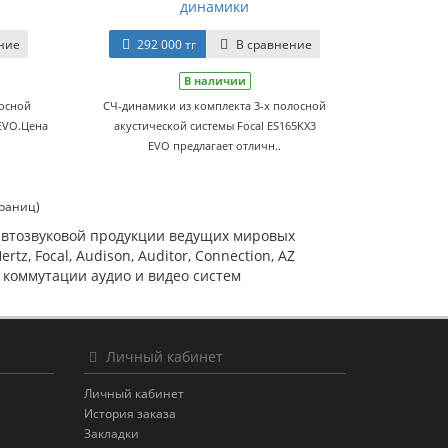
динамики
ние
292 000 тг
В сравнение
В наличии
лосной
СЧ-динамики из комплекта 3-х полосной
 EVO.Цена
акустической системы Focal ES165KX3
EVO предлагает отличн..
траниц)
втозвуковой продукции ведущих мировых
z, Focal, Audison, Auditor, Connection, AZ
я коммутации аудио и видео систем
Личный кабинет
Личный кабинет
История заказа
Закладки