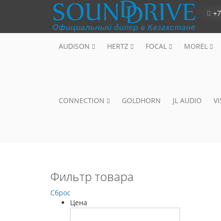
+7
AUDISON
HERTZ
FOCAL
MOREL
CONNECTION
GOLDHORN
JL AUDIO
V
Фильтр товара
Сброс
Цена