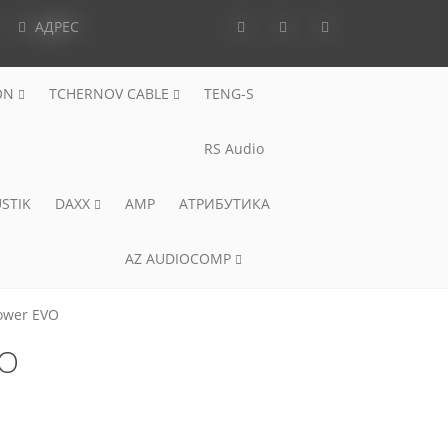
АДРЕС
ON
TCHERNOV CABLE
TENG-S
RS Audio
STIK
DAXX
AMP
АТРИБУТИКА
AZ AUDIOCOMP
ower EVO
VO