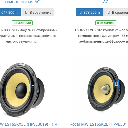
компонентная АС
АС
1 047 800 тг
В сравнение
373 200 тг
В сравне
В наличии
В наличии
S165KX3 EVO - модель с безупречными
ES 165 K EVO - это комплект 2-по
еристиками, позволяющая добиться
компонентов с диаметром 165 
чистого звучания м..
эмблематичным диффузором из
MW ES165KX3E (HPVE3019) - НЧ-
Focal MW ES165K2E (HPVE3017