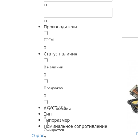
тг -
тг
Производители
FOCAL
0
Статус наличия
В наличии
0
Предзаказ
0
АКУСТИКА
Нет в наличии
Тип
0
Типоразмер
Номинальное сопротивление
Ожидается
Сброс
0