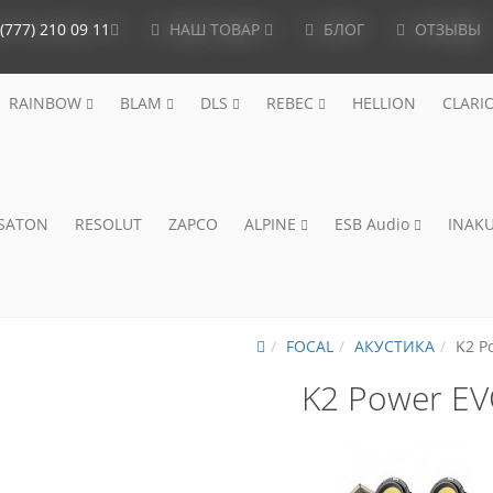
(777) 210 09 11
НАШ ТОВАР
БЛОГ
ОТЗЫВЫ
RAINBOW
BLAM
DLS
REBEC
HELLION
CLARI
ISATON
RESOLUT
ZAPCO
ALPINE
ESB Audio
INAKU
FOCAL
АКУСТИКА
K2 P
K2 Power E