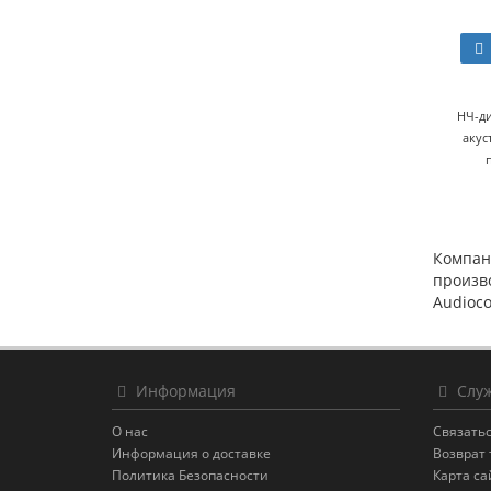
НЧ-ди
акус
Компан
произво
Audioco
Информация
Служ
О нас
Связатьс
Информация о доставке
Возврат 
Политика Безопасности
Карта са