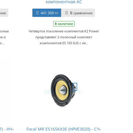
компонентная АС
ние
441 300 тг
В сравнение
В наличии
лосных
Четвертое поколение комплектов K2 Power
мм и
представляет 2-полосный комплект
 ..
компонентов ES 165 K2S с не..
) - НЧ-
Focal MR ES165KX3E (HPVE3020) - СЧ-